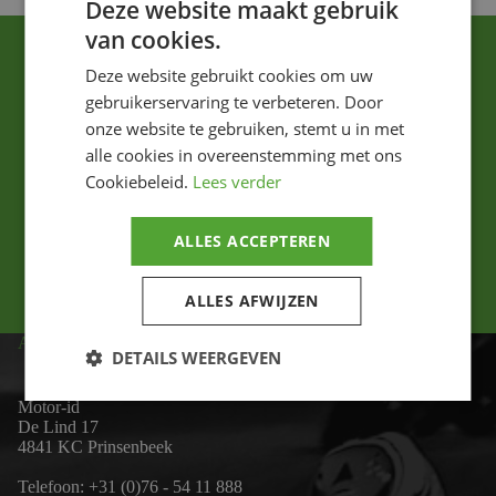
Deze website maakt gebruik
van cookies.
Deze website gebruikt cookies om uw
gebruikerservaring te verbeteren. Door
onze website te gebruiken, stemt u in met
alle cookies in overeenstemming met ons
Ik ga akkoord met het privacybeleid.
Cookiebeleid.
Lees verder
Versturen
ALLES ACCEPTEREN
ALLES AFWIJZEN
ADRES
DETAILS WEERGEVEN
Motor-id
De Lind 17
4841 KC Prinsenbeek
Telefoon:
+31 (0)76 - 54 11 888