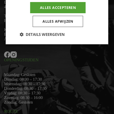
De Lind 17
4841 KC Prinsenbeek
ALLES ACCEPTEREN
Telefoon:
+31 (0)76 - 54 11 888
Email:
wim@motor-id.nl
ALLES AFWIJZEN
K.v.K: 80530338
DETAILS WEERGEVEN
B.T.W-nummer: NL861703947B01
Algemene voorwaarden
OPENINGSTIJDEN
Maandag: Gesloten
Dinsdag: 08:30 – 17:30
Woensdag: 08:30 – 17:30
Donderdag: 08:30 – 17:30
Vrijdag: 08:30 – 17:30
Zaterdag: 08:30 – 16:00
Zondag: Gesloten
ROUTE