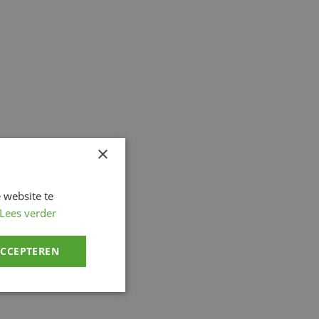
×
 website te
Lees verder
ACCEPTEREN