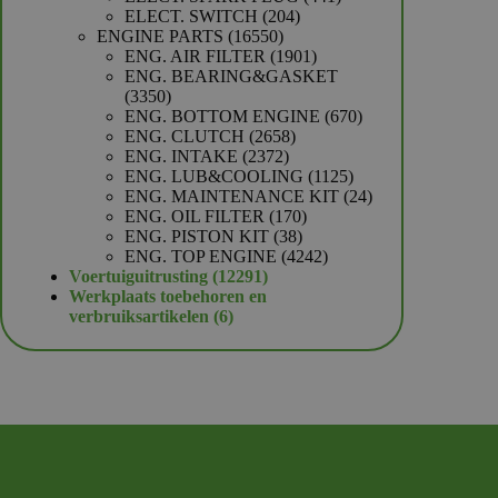
204
producten
ELECT. SWITCH
204
16550
producten
ENGINE PARTS
16550
producten
1901
ENG. AIR FILTER
1901
producten
ENG. BEARING&GASKET
3350
3350
producten
670
ENG. BOTTOM ENGINE
670
2658
producten
ENG. CLUTCH
2658
2372
producten
ENG. INTAKE
2372
producten
1125
ENG. LUB&COOLING
1125
producten
24
ENG. MAINTENANCE KIT
24
170
producten
ENG. OIL FILTER
170
38
producten
ENG. PISTON KIT
38
producten
4242
ENG. TOP ENGINE
4242
12291
producten
Voertuiguitrusting
12291
producten
Werkplaats toebehoren en
6
verbruiksartikelen
6
producten