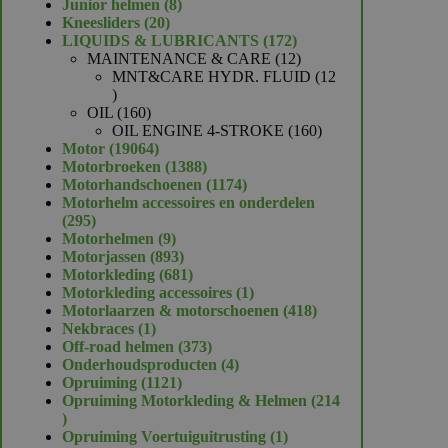
product
8
Junior helmen
8
20
producten
Kneesliders
20
producten
172
LIQUIDS & LUBRICANTS
172
producten
12
MAINTENANCE & CARE
12
producten
MNT&CARE HYDR. FLUID
12
12
producten
160
OIL
160
producten
160
OIL ENGINE 4-STROKE
160
19064
producten
Motor
19064
producten
1388
Motorbroeken
1388
producten
1174
Motorhandschoenen
1174
producten
Motorhelm accessoires en onderdelen
295
295
producten
9
Motorhelmen
9
producten
893
Motorjassen
893
producten
681
Motorkleding
681
producten
1
Motorkleding accessoires
1
product
418
Motorlaarzen & motorschoenen
418
1
producten
Nekbraces
1
product
373
Off-road helmen
373
producten
4
Onderhoudsproducten
4
1121
producten
Opruiming
1121
producten
Opruiming Motorkleding & Helmen
214
214
producten
1
Opruiming Voertuiguitrusting
1