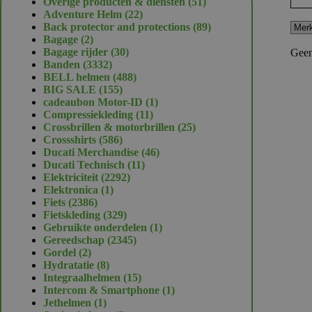
51
Overige producten & diensten
51
22
producten
Adventure Helm
22
producten
89
Back protector and protections
89
2
producten
Bagage
2
producten
30
Bagage rijder
30
Geen
3332
producten
Banden
3332
producten
488
BELL helmen
488
155
producten
BIG SALE
155
producten
1
cadeaubon Motor-ID
1
11
product
Compressiekleding
11
producten
25
Crossbrillen & motorbrillen
25
586
producten
Crossshirts
586
producten
46
Ducati Merchandise
46
11
producten
Ducati Technisch
11
2292
producten
Elektriciteit
2292
1
producten
Elektronica
1
2386
product
Fiets
2386
producten
329
Fietskleding
329
producten
1
Gebruikte onderdelen
1
2345
product
Gereedschap
2345
2
producten
Gordel
2
producten
8
Hydratatie
8
producten
15
Integraalhelmen
15
producten
1
Intercom & Smartphone
1
1
product
Jethelmen
1