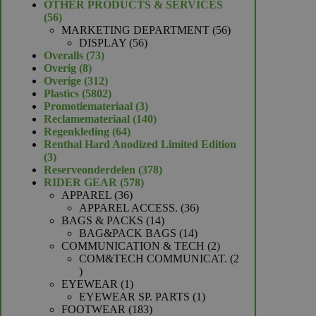
product
OTHER PRODUCTS & SERVICES
56
56
producten
56
MARKETING DEPARTMENT
56
56
producten
DISPLAY
56
73
producten
Overalls
73
8
producten
Overig
8
producten
312
Overige
312
producten
5802
Plastics
5802
producten
3
Promotiemateriaal
3
producten
140
Reclamemateriaal
140
64
producten
Regenkleding
64
producten
Renthal Hard Anodized Limited Edition
3
3
producten
378
Reserveonderdelen
378
578
producten
RIDER GEAR
578
36
producten
APPAREL
36
producten
36
APPAREL ACCESS.
36
14
producten
BAGS & PACKS
14
producten
14
BAG&PACK BAGS
14
producten
2
COMMUNICATION & TECH
2
producten
COM&TECH COMMUNICAT.
2
2
producten
1
EYEWEAR
1
product
1
EYEWEAR SP. PARTS
1
183
product
FOOTWEAR
183