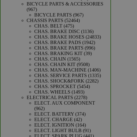
producten
BICYCLE PARTS & ACCESSORIES
967
967
producten
967
BICYCLE PARTS
967
52464
producten
CHASSIS PARTS
52464
475
producten
CHAS. BELT
475
producten
1136
CHAS. BRAKE DISC
1136
producten
24833
CHAS. BRAKE HOSES
24833
1942
producten
CHAS. BRAKE PADS
1942
producten
996
CHAS. BRAKE PARTS
996
39
producten
CHAS. BRAKING KIT
39
1565
producten
CHAS. CHAIN
1565
producten
9508
CHAS. CHAIN KIT
9508
producten
1406
CHAS. MAN-MACHINE
1406
producten
1335
CHAS. SERVICE PARTS
1335
2282
producten
CHAS. SHOCK&FORK
2282
5454
producten
CHAS. SPROCKET
5454
1493
producten
CHAS. WHEELS
1493
producten
2278
ELECTRICAL PARTS
2278
producten
ELECT. AUX COMPONENT
962
962
producten
374
ELECT. BATTERY
374
42
producten
ELECT. CHARGE
42
producten
164
ELECT. IGNITION
164
producten
91
ELECT. LIGHT BULB
91
producten
441
ELECT. SPARK PLUG
441