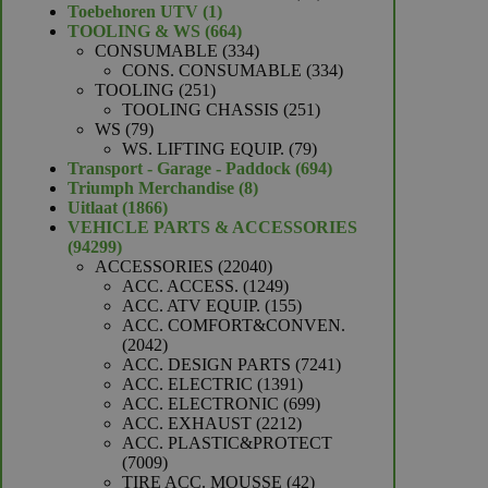
1
producten
Toebehoren UTV
1
product
664
TOOLING & WS
664
producten
334
CONSUMABLE
334
producten
334
CONS. CONSUMABLE
334
251
producten
TOOLING
251
producten
251
TOOLING CHASSIS
251
79
producten
WS
79
producten
79
WS. LIFTING EQUIP.
79
producten
694
Transport - Garage - Paddock
694
8
producten
Triumph Merchandise
8
1866
producten
Uitlaat
1866
producten
VEHICLE PARTS & ACCESSORIES
94299
94299
producten
22040
ACCESSORIES
22040
producten
1249
ACC. ACCESS.
1249
producten
155
ACC. ATV EQUIP.
155
producten
ACC. COMFORT&CONVEN.
2042
2042
producten
7241
ACC. DESIGN PARTS
7241
1391
producten
ACC. ELECTRIC
1391
producten
699
ACC. ELECTRONIC
699
2212
producten
ACC. EXHAUST
2212
producten
ACC. PLASTIC&PROTECT
7009
7009
producten
42
TIRE ACC. MOUSSE
42