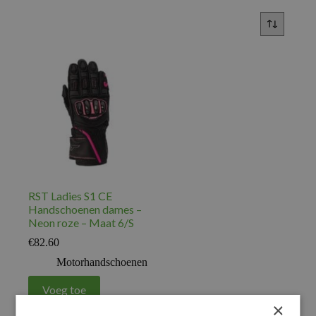
RST Ladies S1 CE
Handschoenen dames –
Neon roze – Maat 6/S
€
82.60
Motorhandschoenen
Voeg toe
×