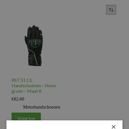
RST S1 CE
Handschoenen – Neon
groen – Maat 8
€
82.60
Motorhandschoenen
Voeg toe
×