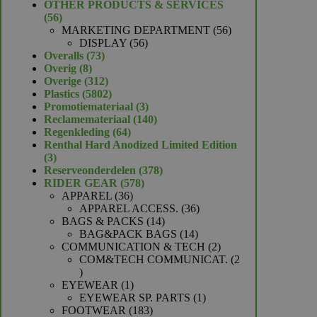
product
OTHER PRODUCTS & SERVICES
56
56
producten
56
MARKETING DEPARTMENT
56
56
producten
DISPLAY
56
73
producten
Overalls
73
8
producten
Overig
8
producten
312
Overige
312
producten
5802
Plastics
5802
producten
3
Promotiemateriaal
3
producten
140
Reclamemateriaal
140
64
producten
Regenkleding
64
producten
Renthal Hard Anodized Limited Edition
3
3
producten
378
Reserveonderdelen
378
578
producten
RIDER GEAR
578
36
producten
APPAREL
36
producten
36
APPAREL ACCESS.
36
14
producten
BAGS & PACKS
14
producten
14
BAG&PACK BAGS
14
producten
2
COMMUNICATION & TECH
2
producten
COM&TECH COMMUNICAT.
2
2
producten
1
EYEWEAR
1
product
1
EYEWEAR SP. PARTS
1
183
product
FOOTWEAR
183