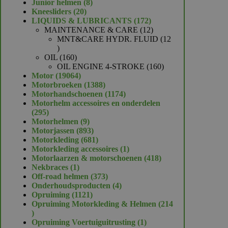
product
8
Junior helmen
8
20
producten
Kneesliders
20
producten
172
LIQUIDS & LUBRICANTS
172
producten
12
MAINTENANCE & CARE
12
producten
MNT&CARE HYDR. FLUID
12
12
producten
160
OIL
160
producten
160
OIL ENGINE 4-STROKE
160
19064
producten
Motor
19064
producten
1388
Motorbroeken
1388
producten
1174
Motorhandschoenen
1174
producten
Motorhelm accessoires en onderdelen
295
295
producten
9
Motorhelmen
9
producten
893
Motorjassen
893
producten
681
Motorkleding
681
producten
1
Motorkleding accessoires
1
product
418
Motorlaarzen & motorschoenen
418
1
producten
Nekbraces
1
product
373
Off-road helmen
373
producten
4
Onderhoudsproducten
4
1121
producten
Opruiming
1121
producten
Opruiming Motorkleding & Helmen
214
214
producten
1
Opruiming Voertuiguitrusting
1