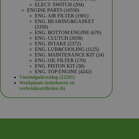
204
producten
ELECT. SWITCH
204
16550
producten
ENGINE PARTS
16550
producten
1901
ENG. AIR FILTER
1901
producten
ENG. BEARING&GASKET
3350
3350
producten
670
ENG. BOTTOM ENGINE
670
2658
producten
ENG. CLUTCH
2658
2372
producten
ENG. INTAKE
2372
producten
1125
ENG. LUB&COOLING
1125
producten
24
ENG. MAINTENANCE KIT
24
170
producten
ENG. OIL FILTER
170
38
producten
ENG. PISTON KIT
38
producten
4242
ENG. TOP ENGINE
4242
12291
producten
Voertuiguitrusting
12291
producten
Werkplaats toebehoren en
6
verbruiksartikelen
6
producten