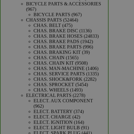
producten
BICYCLE PARTS & ACCESSORIES
967
967
producten
967
BICYCLE PARTS
967
52464
producten
CHASSIS PARTS
52464
475
producten
CHAS. BELT
475
producten
1136
CHAS. BRAKE DISC
1136
producten
24833
CHAS. BRAKE HOSES
24833
1942
producten
CHAS. BRAKE PADS
1942
producten
996
CHAS. BRAKE PARTS
996
39
producten
CHAS. BRAKING KIT
39
1565
producten
CHAS. CHAIN
1565
producten
9508
CHAS. CHAIN KIT
9508
producten
1406
CHAS. MAN-MACHINE
1406
producten
1335
CHAS. SERVICE PARTS
1335
2282
producten
CHAS. SHOCK&FORK
2282
5454
producten
CHAS. SPROCKET
5454
1493
producten
CHAS. WHEELS
1493
producten
2278
ELECTRICAL PARTS
2278
producten
ELECT. AUX COMPONENT
962
962
producten
374
ELECT. BATTERY
374
42
producten
ELECT. CHARGE
42
producten
164
ELECT. IGNITION
164
producten
91
ELECT. LIGHT BULB
91
producten
441
ELECT. SPARK PLUG
441