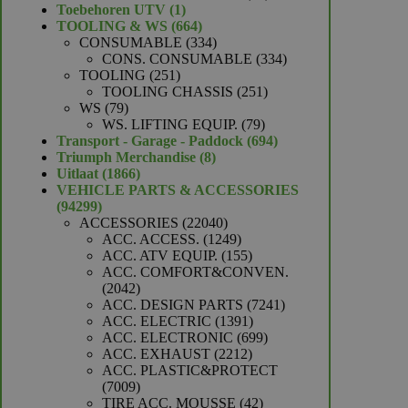
1
producten
Toebehoren UTV
1
product
664
TOOLING & WS
664
producten
334
CONSUMABLE
334
producten
334
CONS. CONSUMABLE
334
251
producten
TOOLING
251
producten
251
TOOLING CHASSIS
251
79
producten
WS
79
producten
79
WS. LIFTING EQUIP.
79
producten
694
Transport - Garage - Paddock
694
8
producten
Triumph Merchandise
8
1866
producten
Uitlaat
1866
producten
VEHICLE PARTS & ACCESSORIES
94299
94299
producten
22040
ACCESSORIES
22040
producten
1249
ACC. ACCESS.
1249
producten
155
ACC. ATV EQUIP.
155
producten
ACC. COMFORT&CONVEN.
2042
2042
producten
7241
ACC. DESIGN PARTS
7241
1391
producten
ACC. ELECTRIC
1391
producten
699
ACC. ELECTRONIC
699
2212
producten
ACC. EXHAUST
2212
producten
ACC. PLASTIC&PROTECT
7009
7009
producten
42
TIRE ACC. MOUSSE
42