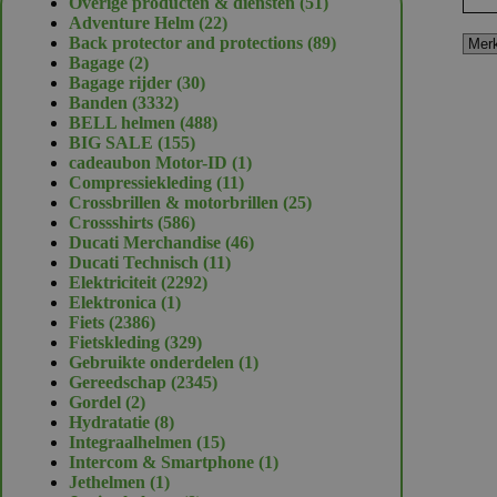
51
Overige producten & diensten
51
22
producten
Adventure Helm
22
producten
89
Back protector and protections
89
2
producten
Bagage
2
producten
30
Bagage rijder
30
3332
producten
Banden
3332
producten
488
BELL helmen
488
155
producten
BIG SALE
155
producten
1
cadeaubon Motor-ID
1
11
product
Compressiekleding
11
producten
25
Crossbrillen & motorbrillen
25
586
producten
Crossshirts
586
producten
46
Ducati Merchandise
46
11
producten
Ducati Technisch
11
2292
producten
Elektriciteit
2292
1
producten
Elektronica
1
2386
product
Fiets
2386
producten
329
Fietskleding
329
producten
1
Gebruikte onderdelen
1
2345
product
Gereedschap
2345
2
producten
Gordel
2
producten
8
Hydratatie
8
producten
15
Integraalhelmen
15
producten
1
Intercom & Smartphone
1
1
product
Jethelmen
1