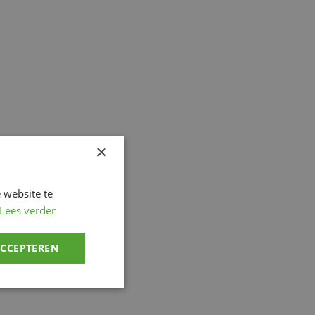
×
 website te
Lees verder
ACCEPTEREN