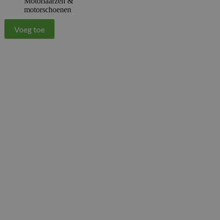
Motorlaarzen &
motorschoenen
Voeg toe