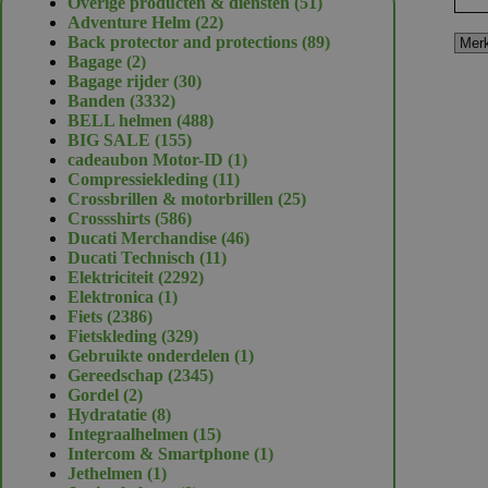
51
Overige producten & diensten
51
22
producten
Adventure Helm
22
producten
89
Back protector and protections
89
2
producten
Bagage
2
producten
30
Bagage rijder
30
3332
producten
Banden
3332
producten
488
BELL helmen
488
155
producten
BIG SALE
155
producten
1
cadeaubon Motor-ID
1
11
product
Compressiekleding
11
producten
25
Crossbrillen & motorbrillen
25
586
producten
Crossshirts
586
producten
46
Ducati Merchandise
46
11
producten
Ducati Technisch
11
2292
producten
Elektriciteit
2292
1
producten
Elektronica
1
2386
product
Fiets
2386
producten
329
Fietskleding
329
producten
1
Gebruikte onderdelen
1
2345
product
Gereedschap
2345
2
producten
Gordel
2
producten
8
Hydratatie
8
producten
15
Integraalhelmen
15
producten
1
Intercom & Smartphone
1
1
product
Jethelmen
1