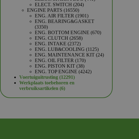
204
producten
ELECT. SWITCH
204
16550
producten
ENGINE PARTS
16550
producten
1901
ENG. AIR FILTER
1901
producten
ENG. BEARING&GASKET
3350
3350
producten
670
ENG. BOTTOM ENGINE
670
2658
producten
ENG. CLUTCH
2658
2372
producten
ENG. INTAKE
2372
producten
1125
ENG. LUB&COOLING
1125
producten
24
ENG. MAINTENANCE KIT
24
170
producten
ENG. OIL FILTER
170
38
producten
ENG. PISTON KIT
38
producten
4242
ENG. TOP ENGINE
4242
12291
producten
Voertuiguitrusting
12291
producten
Werkplaats toebehoren en
6
verbruiksartikelen
6
producten