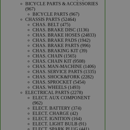
producten
BICYCLE PARTS & ACCESSORIES
967
967
producten
967
BICYCLE PARTS
967
52464
producten
CHASSIS PARTS
52464
475
producten
CHAS. BELT
475
producten
1136
CHAS. BRAKE DISC
1136
producten
24833
CHAS. BRAKE HOSES
24833
1942
producten
CHAS. BRAKE PADS
1942
producten
996
CHAS. BRAKE PARTS
996
39
producten
CHAS. BRAKING KIT
39
1565
producten
CHAS. CHAIN
1565
producten
9508
CHAS. CHAIN KIT
9508
producten
1406
CHAS. MAN-MACHINE
1406
producten
1335
CHAS. SERVICE PARTS
1335
2282
producten
CHAS. SHOCK&FORK
2282
5454
producten
CHAS. SPROCKET
5454
1493
producten
CHAS. WHEELS
1493
producten
2278
ELECTRICAL PARTS
2278
producten
ELECT. AUX COMPONENT
962
962
producten
374
ELECT. BATTERY
374
42
producten
ELECT. CHARGE
42
producten
164
ELECT. IGNITION
164
producten
91
ELECT. LIGHT BULB
91
producten
441
ELECT. SPARK PLUG
441