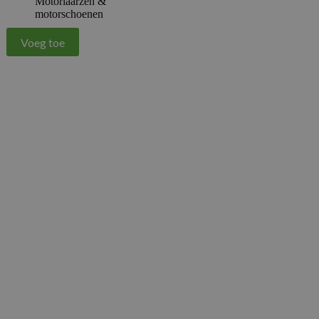
Motorlaarzen &
motorschoenen
Voeg toe