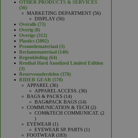
product
OTHER PRODUCTS & SERVICES
56
56
producten
56
MARKETING DEPARTMENT
56
56
producten
DISPLAY
56
73
producten
Overalls
73
8
producten
Overig
8
producten
312
Overige
312
producten
5802
Plastics
5802
producten
3
Promotiemateriaal
3
producten
140
Reclamemateriaal
140
64
producten
Regenkleding
64
producten
Renthal Hard Anodized Limited Edition
3
3
producten
378
Reserveonderdelen
378
578
producten
RIDER GEAR
578
36
producten
APPAREL
36
producten
36
APPAREL ACCESS.
36
14
producten
BAGS & PACKS
14
producten
14
BAG&PACK BAGS
14
producten
2
COMMUNICATION & TECH
2
producten
COM&TECH COMMUNICAT.
2
2
producten
1
EYEWEAR
1
product
1
EYEWEAR SP. PARTS
1
183
product
FOOTWEAR
183