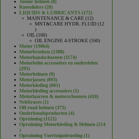
product
8
Junior helmen
8
20
producten
Kneesliders
20
producten
172
LIQUIDS & LUBRICANTS
172
producten
12
MAINTENANCE & CARE
12
producten
MNT&CARE HYDR. FLUID
12
12
producten
160
OIL
160
producten
160
OIL ENGINE 4-STROKE
160
19064
producten
Motor
19064
producten
1388
Motorbroeken
1388
producten
1174
Motorhandschoenen
1174
producten
Motorhelm accessoires en onderdelen
295
295
producten
9
Motorhelmen
9
producten
893
Motorjassen
893
producten
681
Motorkleding
681
producten
1
Motorkleding accessoires
1
product
418
Motorlaarzen & motorschoenen
418
1
producten
Nekbraces
1
product
373
Off-road helmen
373
producten
4
Onderhoudsproducten
4
1121
producten
Opruiming
1121
producten
Opruiming Motorkleding & Helmen
214
214
producten
1
Opruiming Voertuiguitrusting
1