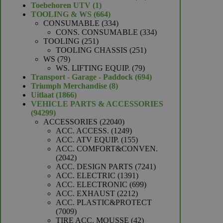
1
producten
Toebehoren UTV
1
product
664
TOOLING & WS
664
producten
334
CONSUMABLE
334
producten
334
CONS. CONSUMABLE
334
251
producten
TOOLING
251
producten
251
TOOLING CHASSIS
251
79
producten
WS
79
producten
79
WS. LIFTING EQUIP.
79
producten
694
Transport - Garage - Paddock
694
8
producten
Triumph Merchandise
8
1866
producten
Uitlaat
1866
producten
VEHICLE PARTS & ACCESSORIES
94299
94299
producten
22040
ACCESSORIES
22040
producten
1249
ACC. ACCESS.
1249
producten
155
ACC. ATV EQUIP.
155
producten
ACC. COMFORT&CONVEN.
2042
2042
producten
7241
ACC. DESIGN PARTS
7241
1391
producten
ACC. ELECTRIC
1391
producten
699
ACC. ELECTRONIC
699
2212
producten
ACC. EXHAUST
2212
producten
ACC. PLASTIC&PROTECT
7009
7009
producten
42
TIRE ACC. MOUSSE
42