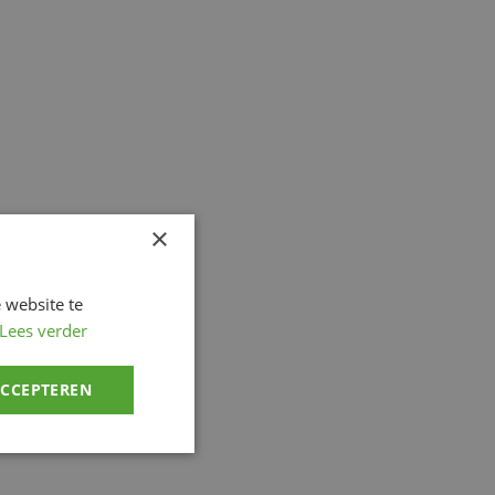
×
 website te
Lees verder
ACCEPTEREN