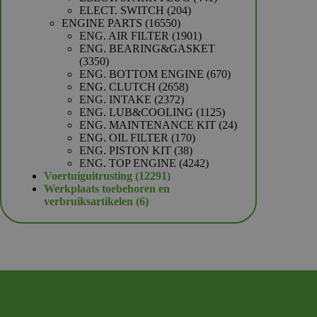
204
producten
ELECT. SWITCH
204
16550
producten
ENGINE PARTS
16550
producten
1901
ENG. AIR FILTER
1901
producten
ENG. BEARING&GASKET
3350
3350
producten
670
ENG. BOTTOM ENGINE
670
2658
producten
ENG. CLUTCH
2658
2372
producten
ENG. INTAKE
2372
producten
1125
ENG. LUB&COOLING
1125
producten
24
ENG. MAINTENANCE KIT
24
170
producten
ENG. OIL FILTER
170
38
producten
ENG. PISTON KIT
38
producten
4242
ENG. TOP ENGINE
4242
12291
producten
Voertuiguitrusting
12291
producten
Werkplaats toebehoren en
6
verbruiksartikelen
6
producten