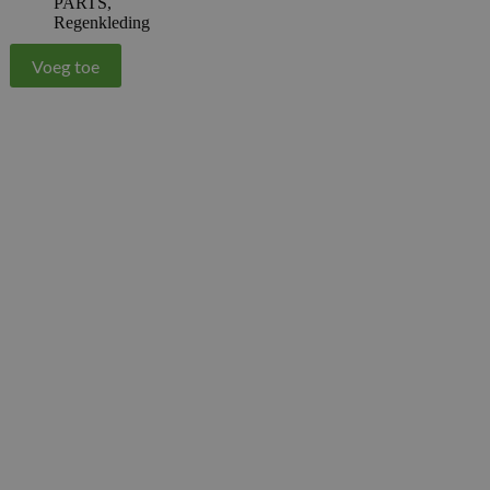
PARTS
,
Regenkleding
Voeg toe