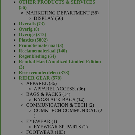
product
OTHER PRODUCTS & SERVICES
56
56
producten
56
MARKETING DEPARTMENT
56
56
producten
DISPLAY
56
73
producten
Overalls
73
8
producten
Overig
8
producten
312
Overige
312
producten
5802
Plastics
5802
producten
3
Promotiemateriaal
3
producten
140
Reclamemateriaal
140
64
producten
Regenkleding
64
producten
Renthal Hard Anodized Limited Edition
3
3
producten
378
Reserveonderdelen
378
578
producten
RIDER GEAR
578
36
producten
APPAREL
36
producten
36
APPAREL ACCESS.
36
14
producten
BAGS & PACKS
14
producten
14
BAG&PACK BAGS
14
producten
2
COMMUNICATION & TECH
2
producten
COM&TECH COMMUNICAT.
2
2
producten
1
EYEWEAR
1
product
1
EYEWEAR SP. PARTS
1
183
product
FOOTWEAR
183