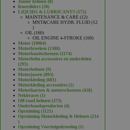
product
8
Junior helmen
8
20
producten
Kneesliders
20
producten
172
LIQUIDS & LUBRICANTS
172
producten
12
MAINTENANCE & CARE
12
producten
MNT&CARE HYDR. FLUID
12
12
producten
160
OIL
160
producten
160
OIL ENGINE 4-STROKE
160
19064
producten
Motor
19064
producten
1388
Motorbroeken
1388
producten
1174
Motorhandschoenen
1174
producten
Motorhelm accessoires en onderdelen
295
295
producten
9
Motorhelmen
9
producten
893
Motorjassen
893
producten
681
Motorkleding
681
producten
1
Motorkleding accessoires
1
product
418
Motorlaarzen & motorschoenen
418
1
producten
Nekbraces
1
product
373
Off-road helmen
373
producten
4
Onderhoudsproducten
4
1121
producten
Opruiming
1121
producten
Opruiming Motorkleding & Helmen
214
214
producten
1
Opruiming Voertuiguitrusting
1