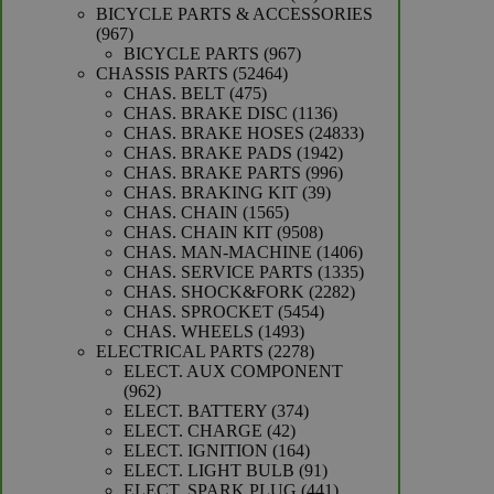
producten
BICYCLE PARTS & ACCESSORIES
967
967
producten
967
BICYCLE PARTS
967
52464
producten
CHASSIS PARTS
52464
475
producten
CHAS. BELT
475
producten
1136
CHAS. BRAKE DISC
1136
producten
24833
CHAS. BRAKE HOSES
24833
1942
producten
CHAS. BRAKE PADS
1942
producten
996
CHAS. BRAKE PARTS
996
39
producten
CHAS. BRAKING KIT
39
1565
producten
CHAS. CHAIN
1565
producten
9508
CHAS. CHAIN KIT
9508
producten
1406
CHAS. MAN-MACHINE
1406
producten
1335
CHAS. SERVICE PARTS
1335
2282
producten
CHAS. SHOCK&FORK
2282
5454
producten
CHAS. SPROCKET
5454
1493
producten
CHAS. WHEELS
1493
producten
2278
ELECTRICAL PARTS
2278
producten
ELECT. AUX COMPONENT
962
962
producten
374
ELECT. BATTERY
374
42
producten
ELECT. CHARGE
42
producten
164
ELECT. IGNITION
164
producten
91
ELECT. LIGHT BULB
91
producten
441
ELECT. SPARK PLUG
441