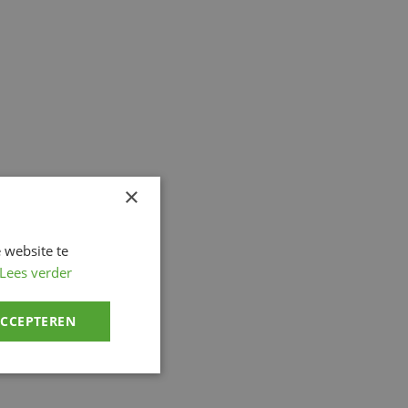
×
 website te
Lees verder
ACCEPTEREN