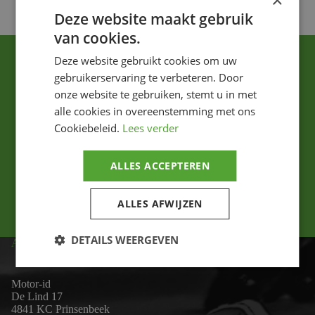
×
Deze website maakt gebruik
van cookies.
Deze website gebruikt cookies om uw
gebruikerservaring te verbeteren. Door
onze website te gebruiken, stemt u in met
alle cookies in overeenstemming met ons
Cookiebeleid.
Lees verder
Ik ga akkoord met het privacybeleid.
ALLES ACCEPTEREN
Versturen
ALLES AFWIJZEN
DETAILS WEERGEVEN
ADRES
Motor-id
De Lind 17
4841 KC Prinsenbeek