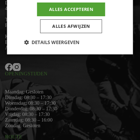
De Lind 17
4841 KC Prinsenbeek
ALLES ACCEPTEREN
Telefoon:
+31 (0)76 - 54 11 888
Email:
wim@motor-id.nl
ALLES AFWIJZEN
K.v.K: 80530338
DETAILS WEERGEVEN
B.T.W-nummer: NL861703947B01
Algemene voorwaarden
OPENINGSTIJDEN
Maandag: Gesloten
Dinsdag: 08:30 – 17:30
Woensdag: 08:30 – 17:30
Donderdag: 08:30 – 17:30
Vrijdag: 08:30 – 17:30
Zaterdag: 08:30 – 16:00
Zondag: Gesloten
ROUTE