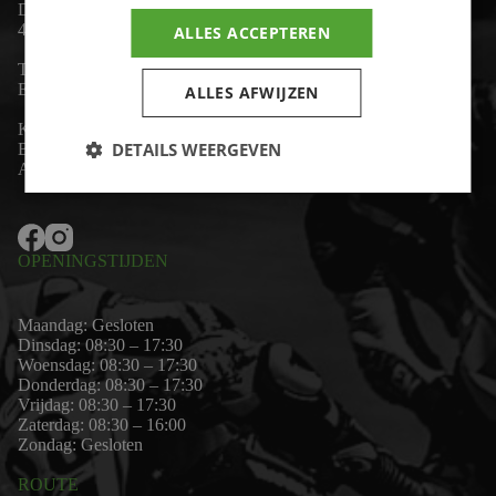
De Lind 17
4841 KC Prinsenbeek
ALLES ACCEPTEREN
Telefoon:
+31 (0)76 - 54 11 888
Email:
wim@motor-id.nl
ALLES AFWIJZEN
K.v.K: 80530338
DETAILS WEERGEVEN
B.T.W-nummer: NL861703947B01
Algemene voorwaarden
OPENINGSTIJDEN
Maandag: Gesloten
Dinsdag: 08:30 – 17:30
Woensdag: 08:30 – 17:30
Donderdag: 08:30 – 17:30
Vrijdag: 08:30 – 17:30
Zaterdag: 08:30 – 16:00
Zondag: Gesloten
ROUTE