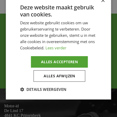
×
Deze website maakt gebruik
van cookies.
Deze website gebruikt cookies om uw
gebruikerservaring te verbeteren. Door
onze website te gebruiken, stemt u in met
alle cookies in overeenstemming met ons
Cookiebeleid.
Lees verder
Ik ga akkoord met het privacybeleid.
ALLES ACCEPTEREN
Versturen
ALLES AFWIJZEN
DETAILS WEERGEVEN
ADRES
Motor-id
De Lind 17
4841 KC Prinsenbeek