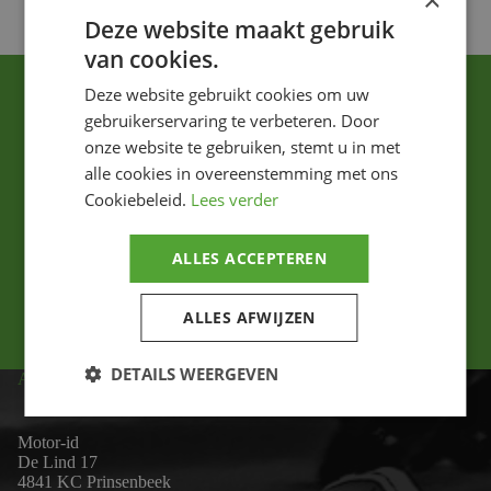
×
Deze website maakt gebruik
van cookies.
Deze website gebruikt cookies om uw
gebruikerservaring te verbeteren. Door
onze website te gebruiken, stemt u in met
alle cookies in overeenstemming met ons
Cookiebeleid.
Lees verder
Ik ga akkoord met het privacybeleid.
ALLES ACCEPTEREN
Versturen
ALLES AFWIJZEN
DETAILS WEERGEVEN
ADRES
Motor-id
De Lind 17
4841 KC Prinsenbeek