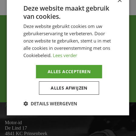
×
Deze website maakt gebruik
van cookies.
Deze website gebruikt cookies om uw
gebruikerservaring te verbeteren. Door
onze website te gebruiken, stemt u in met
alle cookies in overeenstemming met ons
Cookiebeleid.
Lees verder
Ik ga akkoord met het privacybeleid.
ALLES ACCEPTEREN
Versturen
ALLES AFWIJZEN
DETAILS WEERGEVEN
ADRES
Motor-id
De Lind 17
4841 KC Prinsenbeek