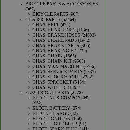
producten
BICYCLE PARTS & ACCESSORIES
967
967
producten
967
BICYCLE PARTS
967
52464
producten
CHASSIS PARTS
52464
475
producten
CHAS. BELT
475
producten
1136
CHAS. BRAKE DISC
1136
producten
24833
CHAS. BRAKE HOSES
24833
1942
producten
CHAS. BRAKE PADS
1942
producten
996
CHAS. BRAKE PARTS
996
39
producten
CHAS. BRAKING KIT
39
1565
producten
CHAS. CHAIN
1565
producten
9508
CHAS. CHAIN KIT
9508
producten
1406
CHAS. MAN-MACHINE
1406
producten
1335
CHAS. SERVICE PARTS
1335
2282
producten
CHAS. SHOCK&FORK
2282
5454
producten
CHAS. SPROCKET
5454
1493
producten
CHAS. WHEELS
1493
producten
2278
ELECTRICAL PARTS
2278
producten
ELECT. AUX COMPONENT
962
962
producten
374
ELECT. BATTERY
374
42
producten
ELECT. CHARGE
42
producten
164
ELECT. IGNITION
164
producten
91
ELECT. LIGHT BULB
91
producten
441
ELECT. SPARK PLUG
441