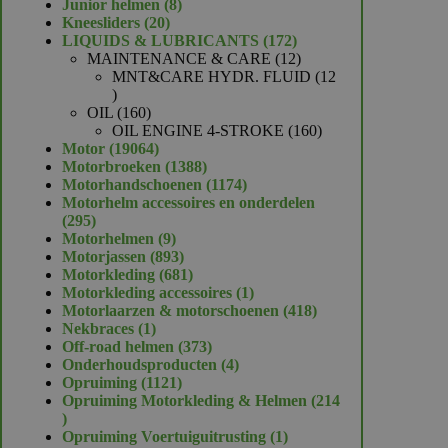
product
8
Junior helmen
8
20
producten
Kneesliders
20
producten
172
LIQUIDS & LUBRICANTS
172
producten
12
MAINTENANCE & CARE
12
producten
MNT&CARE HYDR. FLUID
12
12
producten
160
OIL
160
producten
160
OIL ENGINE 4-STROKE
160
19064
producten
Motor
19064
producten
1388
Motorbroeken
1388
producten
1174
Motorhandschoenen
1174
producten
Motorhelm accessoires en onderdelen
295
295
producten
9
Motorhelmen
9
producten
893
Motorjassen
893
producten
681
Motorkleding
681
producten
1
Motorkleding accessoires
1
product
418
Motorlaarzen & motorschoenen
418
1
producten
Nekbraces
1
product
373
Off-road helmen
373
producten
4
Onderhoudsproducten
4
1121
producten
Opruiming
1121
producten
Opruiming Motorkleding & Helmen
214
214
producten
1
Opruiming Voertuiguitrusting
1