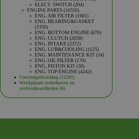
204
producten
ELECT. SWITCH
204
16550
producten
ENGINE PARTS
16550
producten
1901
ENG. AIR FILTER
1901
producten
ENG. BEARING&GASKET
3350
3350
producten
670
ENG. BOTTOM ENGINE
670
2658
producten
ENG. CLUTCH
2658
2372
producten
ENG. INTAKE
2372
producten
1125
ENG. LUB&COOLING
1125
producten
24
ENG. MAINTENANCE KIT
24
170
producten
ENG. OIL FILTER
170
38
producten
ENG. PISTON KIT
38
producten
4242
ENG. TOP ENGINE
4242
12291
producten
Voertuiguitrusting
12291
producten
Werkplaats toebehoren en
6
verbruiksartikelen
6
producten