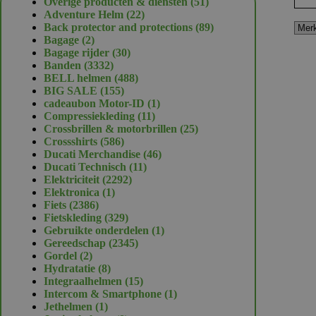
51
Overige producten & diensten
51
22
producten
Adventure Helm
22
producten
89
Back protector and protections
89
2
producten
Bagage
2
producten
30
Bagage rijder
30
3332
producten
Banden
3332
producten
488
BELL helmen
488
155
producten
BIG SALE
155
producten
1
cadeaubon Motor-ID
1
11
product
Compressiekleding
11
producten
25
Crossbrillen & motorbrillen
25
586
producten
Crossshirts
586
producten
46
Ducati Merchandise
46
11
producten
Ducati Technisch
11
2292
producten
Elektriciteit
2292
1
producten
Elektronica
1
2386
product
Fiets
2386
producten
329
Fietskleding
329
producten
1
Gebruikte onderdelen
1
2345
product
Gereedschap
2345
2
producten
Gordel
2
producten
8
Hydratatie
8
producten
15
Integraalhelmen
15
producten
1
Intercom & Smartphone
1
1
product
Jethelmen
1