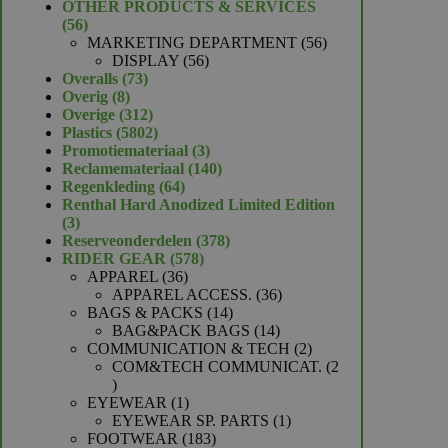
product
OTHER PRODUCTS & SERVICES
56
56
producten
56
MARKETING DEPARTMENT
56
56
producten
DISPLAY
56
73
producten
Overalls
73
8
producten
Overig
8
producten
312
Overige
312
producten
5802
Plastics
5802
producten
3
Promotiemateriaal
3
producten
140
Reclamemateriaal
140
64
producten
Regenkleding
64
producten
Renthal Hard Anodized Limited Edition
3
3
producten
378
Reserveonderdelen
378
578
producten
RIDER GEAR
578
36
producten
APPAREL
36
producten
36
APPAREL ACCESS.
36
14
producten
BAGS & PACKS
14
producten
14
BAG&PACK BAGS
14
producten
2
COMMUNICATION & TECH
2
producten
COM&TECH COMMUNICAT.
2
2
producten
1
EYEWEAR
1
product
1
EYEWEAR SP. PARTS
1
183
product
FOOTWEAR
183