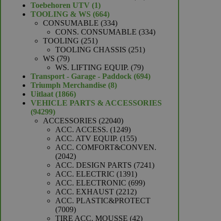
1
producten
Toebehoren UTV
1
product
664
TOOLING & WS
664
producten
334
CONSUMABLE
334
producten
334
CONS. CONSUMABLE
334
251
producten
TOOLING
251
producten
251
TOOLING CHASSIS
251
79
producten
WS
79
producten
79
WS. LIFTING EQUIP.
79
producten
694
Transport - Garage - Paddock
694
8
producten
Triumph Merchandise
8
1866
producten
Uitlaat
1866
producten
VEHICLE PARTS & ACCESSORIES
94299
94299
producten
22040
ACCESSORIES
22040
producten
1249
ACC. ACCESS.
1249
producten
155
ACC. ATV EQUIP.
155
producten
ACC. COMFORT&CONVEN.
2042
2042
producten
7241
ACC. DESIGN PARTS
7241
1391
producten
ACC. ELECTRIC
1391
producten
699
ACC. ELECTRONIC
699
2212
producten
ACC. EXHAUST
2212
producten
ACC. PLASTIC&PROTECT
7009
7009
producten
42
TIRE ACC. MOUSSE
42