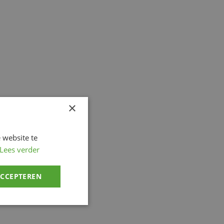
×
 website te
Lees verder
ACCEPTEREN