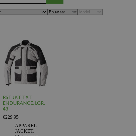
RST JKT TXT
ENDURANCE, LGR,
48
€
229.95
APPAREL
JACKET
,