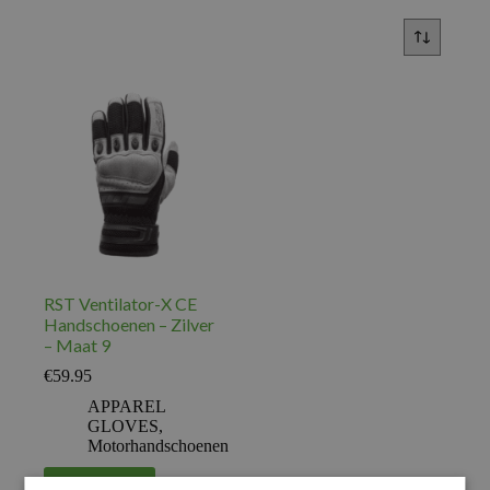
RST Ventilator-X CE
Handschoenen – Zilver
– Maat 9
€
59.95
APPAREL
GLOVES
,
Motorhandschoenen
Voeg toe