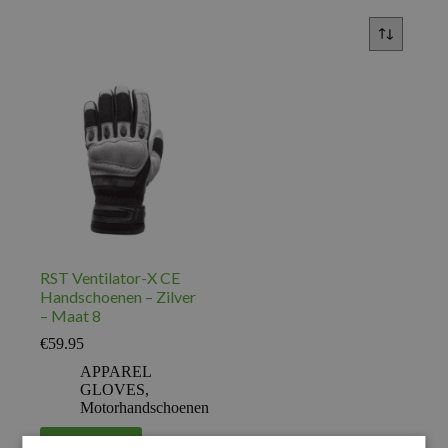
RST Ventilator-X CE
Handschoenen – Zilver
– Maat 8
€
59.95
APPAREL
GLOVES
,
Motorhandschoenen
Voeg toe