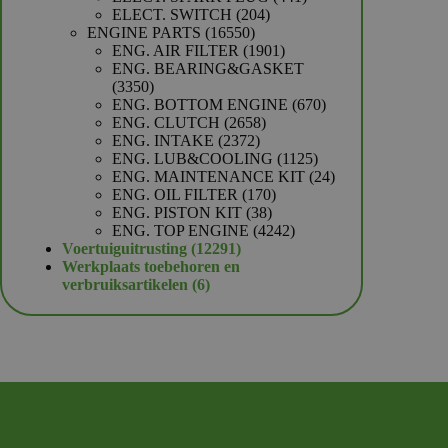
204
producten
ELECT. SWITCH
204
16550
producten
ENGINE PARTS
16550
producten
1901
ENG. AIR FILTER
1901
producten
ENG. BEARING&GASKET
3350
3350
producten
670
ENG. BOTTOM ENGINE
670
2658
producten
ENG. CLUTCH
2658
2372
producten
ENG. INTAKE
2372
producten
1125
ENG. LUB&COOLING
1125
producten
24
ENG. MAINTENANCE KIT
24
170
producten
ENG. OIL FILTER
170
38
producten
ENG. PISTON KIT
38
producten
4242
ENG. TOP ENGINE
4242
12291
producten
Voertuiguitrusting
12291
producten
Werkplaats toebehoren en
6
verbruiksartikelen
6
producten