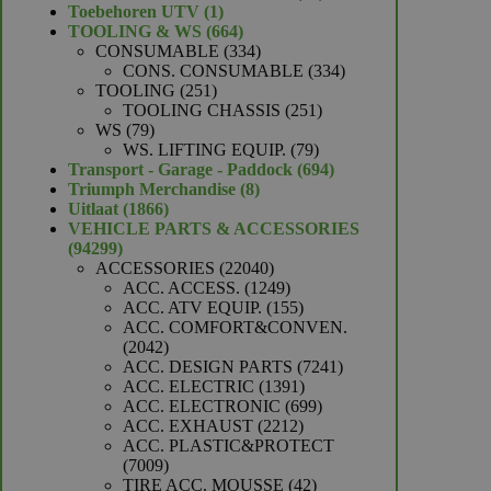
1
producten
Toebehoren UTV
1
product
664
TOOLING & WS
664
producten
334
CONSUMABLE
334
producten
334
CONS. CONSUMABLE
334
251
producten
TOOLING
251
producten
251
TOOLING CHASSIS
251
79
producten
WS
79
producten
79
WS. LIFTING EQUIP.
79
producten
694
Transport - Garage - Paddock
694
8
producten
Triumph Merchandise
8
1866
producten
Uitlaat
1866
producten
VEHICLE PARTS & ACCESSORIES
94299
94299
producten
22040
ACCESSORIES
22040
producten
1249
ACC. ACCESS.
1249
producten
155
ACC. ATV EQUIP.
155
producten
ACC. COMFORT&CONVEN.
2042
2042
producten
7241
ACC. DESIGN PARTS
7241
1391
producten
ACC. ELECTRIC
1391
producten
699
ACC. ELECTRONIC
699
2212
producten
ACC. EXHAUST
2212
producten
ACC. PLASTIC&PROTECT
7009
7009
producten
42
TIRE ACC. MOUSSE
42