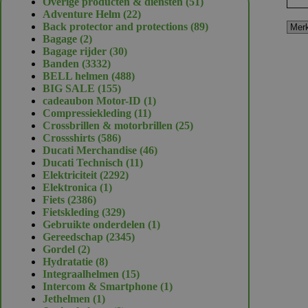
51
Overige producten & diensten
51
22
producten
Adventure Helm
22
producten
89
Back protector and protections
89
2
producten
Bagage
2
producten
30
Bagage rijder
30
3332
producten
Banden
3332
producten
488
BELL helmen
488
155
producten
BIG SALE
155
producten
1
cadeaubon Motor-ID
1
11
product
Compressiekleding
11
producten
25
Crossbrillen & motorbrillen
25
586
producten
Crossshirts
586
producten
46
Ducati Merchandise
46
11
producten
Ducati Technisch
11
2292
producten
Elektriciteit
2292
1
producten
Elektronica
1
2386
product
Fiets
2386
producten
329
Fietskleding
329
producten
1
Gebruikte onderdelen
1
2345
product
Gereedschap
2345
2
producten
Gordel
2
producten
8
Hydratatie
8
producten
15
Integraalhelmen
15
producten
1
Intercom & Smartphone
1
1
product
Jethelmen
1