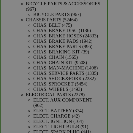
producten
BICYCLE PARTS & ACCESSORIES
967
967
producten
967
BICYCLE PARTS
967
52464
producten
CHASSIS PARTS
52464
475
producten
CHAS. BELT
475
producten
1136
CHAS. BRAKE DISC
1136
producten
24833
CHAS. BRAKE HOSES
24833
1942
producten
CHAS. BRAKE PADS
1942
producten
996
CHAS. BRAKE PARTS
996
39
producten
CHAS. BRAKING KIT
39
1565
producten
CHAS. CHAIN
1565
producten
9508
CHAS. CHAIN KIT
9508
producten
1406
CHAS. MAN-MACHINE
1406
producten
1335
CHAS. SERVICE PARTS
1335
2282
producten
CHAS. SHOCK&FORK
2282
5454
producten
CHAS. SPROCKET
5454
1493
producten
CHAS. WHEELS
1493
producten
2278
ELECTRICAL PARTS
2278
producten
ELECT. AUX COMPONENT
962
962
producten
374
ELECT. BATTERY
374
42
producten
ELECT. CHARGE
42
producten
164
ELECT. IGNITION
164
producten
91
ELECT. LIGHT BULB
91
producten
441
ELECT. SPARK PLUG
441