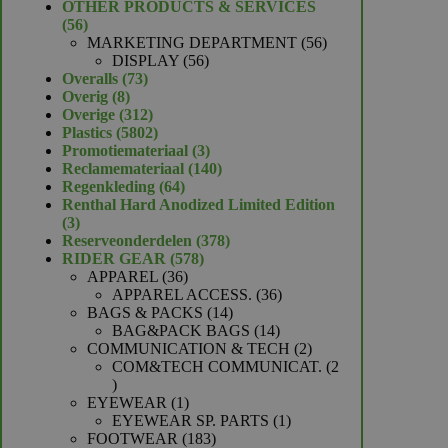
product
OTHER PRODUCTS & SERVICES
56
56
producten
56
MARKETING DEPARTMENT
56
56
producten
DISPLAY
56
73
producten
Overalls
73
8
producten
Overig
8
producten
312
Overige
312
producten
5802
Plastics
5802
producten
3
Promotiemateriaal
3
producten
140
Reclamemateriaal
140
64
producten
Regenkleding
64
producten
Renthal Hard Anodized Limited Edition
3
3
producten
378
Reserveonderdelen
378
578
producten
RIDER GEAR
578
36
producten
APPAREL
36
producten
36
APPAREL ACCESS.
36
14
producten
BAGS & PACKS
14
producten
14
BAG&PACK BAGS
14
producten
2
COMMUNICATION & TECH
2
producten
COM&TECH COMMUNICAT.
2
2
producten
1
EYEWEAR
1
product
1
EYEWEAR SP. PARTS
1
183
product
FOOTWEAR
183