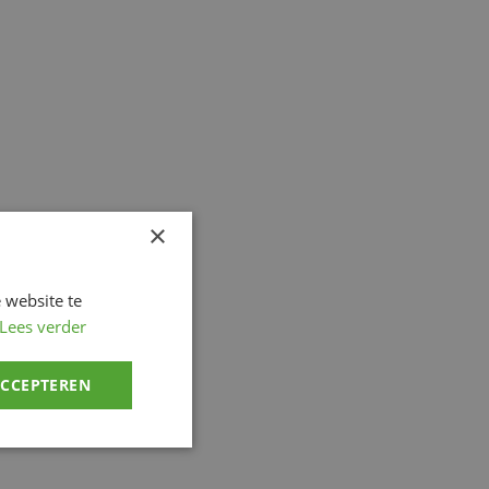
×
 website te
Lees verder
ACCEPTEREN