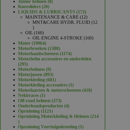
product
8
Junior helmen
8
20
producten
Kneesliders
20
producten
172
LIQUIDS & LUBRICANTS
172
producten
12
MAINTENANCE & CARE
12
producten
MNT&CARE HYDR. FLUID
12
12
producten
160
OIL
160
producten
160
OIL ENGINE 4-STROKE
160
19064
producten
Motor
19064
producten
1388
Motorbroeken
1388
producten
1174
Motorhandschoenen
1174
producten
Motorhelm accessoires en onderdelen
295
295
producten
9
Motorhelmen
9
producten
893
Motorjassen
893
producten
681
Motorkleding
681
producten
1
Motorkleding accessoires
1
product
418
Motorlaarzen & motorschoenen
418
1
producten
Nekbraces
1
product
373
Off-road helmen
373
producten
4
Onderhoudsproducten
4
1121
producten
Opruiming
1121
producten
Opruiming Motorkleding & Helmen
214
214
producten
1
Opruiming Voertuiguitrusting
1