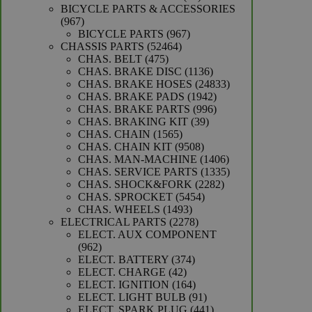
producten
BICYCLE PARTS & ACCESSORIES
967
967
producten
967
BICYCLE PARTS
967
52464
producten
CHASSIS PARTS
52464
475
producten
CHAS. BELT
475
producten
1136
CHAS. BRAKE DISC
1136
producten
24833
CHAS. BRAKE HOSES
24833
1942
producten
CHAS. BRAKE PADS
1942
producten
996
CHAS. BRAKE PARTS
996
39
producten
CHAS. BRAKING KIT
39
1565
producten
CHAS. CHAIN
1565
producten
9508
CHAS. CHAIN KIT
9508
producten
1406
CHAS. MAN-MACHINE
1406
producten
1335
CHAS. SERVICE PARTS
1335
2282
producten
CHAS. SHOCK&FORK
2282
5454
producten
CHAS. SPROCKET
5454
1493
producten
CHAS. WHEELS
1493
producten
2278
ELECTRICAL PARTS
2278
producten
ELECT. AUX COMPONENT
962
962
producten
374
ELECT. BATTERY
374
42
producten
ELECT. CHARGE
42
producten
164
ELECT. IGNITION
164
producten
91
ELECT. LIGHT BULB
91
producten
441
ELECT. SPARK PLUG
441