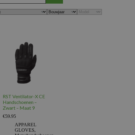
RST Ventilator-X CE
Handschoenen –
Zwart – Maat 9
€
59.95
APPAREL
GLOVES
,