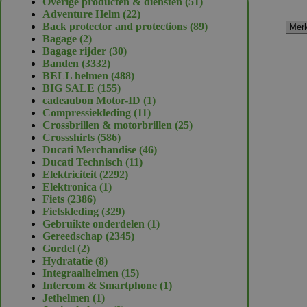
51
Overige producten & diensten
51
22
producten
Adventure Helm
22
producten
89
Back protector and protections
89
2
producten
Bagage
2
producten
30
Bagage rijder
30
3332
producten
Banden
3332
producten
488
BELL helmen
488
155
producten
BIG SALE
155
producten
1
cadeaubon Motor-ID
1
11
product
Compressiekleding
11
producten
25
Crossbrillen & motorbrillen
25
586
producten
Crossshirts
586
producten
46
Ducati Merchandise
46
11
producten
Ducati Technisch
11
2292
producten
Elektriciteit
2292
1
producten
Elektronica
1
2386
product
Fiets
2386
producten
329
Fietskleding
329
producten
1
Gebruikte onderdelen
1
2345
product
Gereedschap
2345
2
producten
Gordel
2
producten
8
Hydratatie
8
producten
15
Integraalhelmen
15
producten
1
Intercom & Smartphone
1
1
product
Jethelmen
1