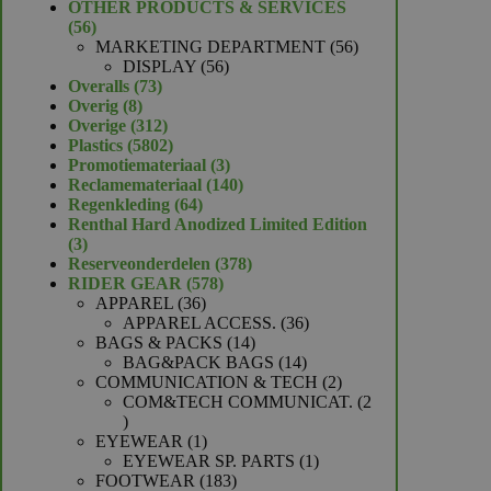
product
OTHER PRODUCTS & SERVICES
56
56
producten
56
MARKETING DEPARTMENT
56
56
producten
DISPLAY
56
73
producten
Overalls
73
8
producten
Overig
8
producten
312
Overige
312
producten
5802
Plastics
5802
producten
3
Promotiemateriaal
3
producten
140
Reclamemateriaal
140
64
producten
Regenkleding
64
producten
Renthal Hard Anodized Limited Edition
3
3
producten
378
Reserveonderdelen
378
578
producten
RIDER GEAR
578
36
producten
APPAREL
36
producten
36
APPAREL ACCESS.
36
14
producten
BAGS & PACKS
14
producten
14
BAG&PACK BAGS
14
producten
2
COMMUNICATION & TECH
2
producten
COM&TECH COMMUNICAT.
2
2
producten
1
EYEWEAR
1
product
1
EYEWEAR SP. PARTS
1
183
product
FOOTWEAR
183