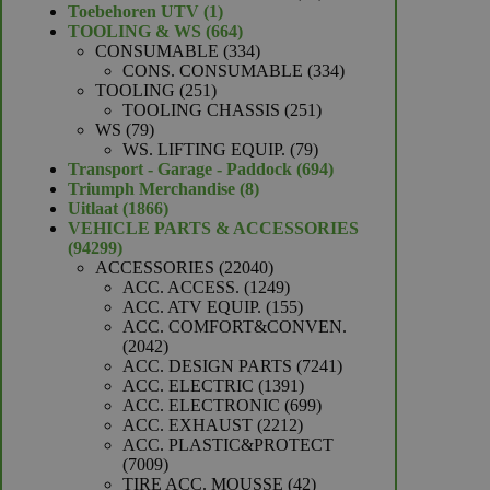
1
producten
Toebehoren UTV
1
product
664
TOOLING & WS
664
producten
334
CONSUMABLE
334
producten
334
CONS. CONSUMABLE
334
251
producten
TOOLING
251
producten
251
TOOLING CHASSIS
251
79
producten
WS
79
producten
79
WS. LIFTING EQUIP.
79
producten
694
Transport - Garage - Paddock
694
8
producten
Triumph Merchandise
8
1866
producten
Uitlaat
1866
producten
VEHICLE PARTS & ACCESSORIES
94299
94299
producten
22040
ACCESSORIES
22040
producten
1249
ACC. ACCESS.
1249
producten
155
ACC. ATV EQUIP.
155
producten
ACC. COMFORT&CONVEN.
2042
2042
producten
7241
ACC. DESIGN PARTS
7241
1391
producten
ACC. ELECTRIC
1391
producten
699
ACC. ELECTRONIC
699
2212
producten
ACC. EXHAUST
2212
producten
ACC. PLASTIC&PROTECT
7009
7009
producten
42
TIRE ACC. MOUSSE
42