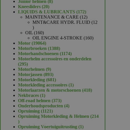
product
8
Junior helmen
8
20
producten
Kneesliders
20
producten
172
LIQUIDS & LUBRICANTS
172
producten
12
MAINTENANCE & CARE
12
producten
MNT&CARE HYDR. FLUID
12
12
producten
160
OIL
160
producten
160
OIL ENGINE 4-STROKE
160
19064
producten
Motor
19064
producten
1388
Motorbroeken
1388
producten
1174
Motorhandschoenen
1174
producten
Motorhelm accessoires en onderdelen
295
295
producten
9
Motorhelmen
9
producten
893
Motorjassen
893
producten
681
Motorkleding
681
producten
1
Motorkleding accessoires
1
product
418
Motorlaarzen & motorschoenen
418
1
producten
Nekbraces
1
product
373
Off-road helmen
373
producten
4
Onderhoudsproducten
4
1121
producten
Opruiming
1121
producten
Opruiming Motorkleding & Helmen
214
214
producten
1
Opruiming Voertuiguitrusting
1