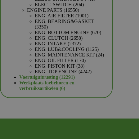
204
producten
ELECT. SWITCH
204
16550
producten
ENGINE PARTS
16550
producten
1901
ENG. AIR FILTER
1901
producten
ENG. BEARING&GASKET
3350
3350
producten
670
ENG. BOTTOM ENGINE
670
2658
producten
ENG. CLUTCH
2658
2372
producten
ENG. INTAKE
2372
producten
1125
ENG. LUB&COOLING
1125
producten
24
ENG. MAINTENANCE KIT
24
170
producten
ENG. OIL FILTER
170
38
producten
ENG. PISTON KIT
38
producten
4242
ENG. TOP ENGINE
4242
12291
producten
Voertuiguitrusting
12291
producten
Werkplaats toebehoren en
6
verbruiksartikelen
6
producten