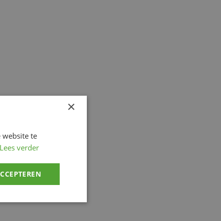
×
 website te
Lees verder
ACCEPTEREN