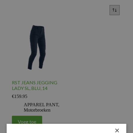
RST JEANS JEGGING
LADY SL, BLU, 14
€
159.95
APPAREL PANT
,
Motorbroeken
Voeg toe
×