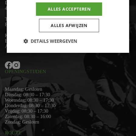
De Lind 17
4841 KC Prinsenbeek
ALLES ACCEPTEREN
Telefoon:
+31 (0)76 - 54 11 888
Email:
wim@motor-id.nl
ALLES AFWIJZEN
K.v.K: 80530338
DETAILS WEERGEVEN
B.T.W-nummer: NL861703947B01
Algemene voorwaarden
OPENINGSTIJDEN
Maandag: Gesloten
Dinsdag: 08:30 – 17:30
Woensdag: 08:30 – 17:30
Donderdag: 08:30 – 17:30
Vrijdag: 08:30 – 17:30
Zaterdag: 08:30 – 16:00
Zondag: Gesloten
ROUTE