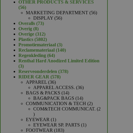
product
OTHER PRODUCTS & SERVICES
56
56
producten
56
MARKETING DEPARTMENT
56
56
producten
DISPLAY
56
73
producten
Overalls
73
8
producten
Overig
8
producten
312
Overige
312
producten
5802
Plastics
5802
producten
3
Promotiemateriaal
3
producten
140
Reclamemateriaal
140
64
producten
Regenkleding
64
producten
Renthal Hard Anodized Limited Edition
3
3
producten
378
Reserveonderdelen
378
578
producten
RIDER GEAR
578
36
producten
APPAREL
36
producten
36
APPAREL ACCESS.
36
14
producten
BAGS & PACKS
14
producten
14
BAG&PACK BAGS
14
producten
2
COMMUNICATION & TECH
2
producten
COM&TECH COMMUNICAT.
2
2
producten
1
EYEWEAR
1
product
1
EYEWEAR SP. PARTS
1
183
product
FOOTWEAR
183