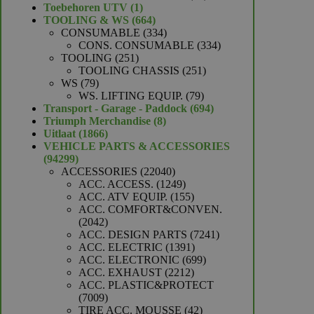
1
producten
Toebehoren UTV
1
product
664
TOOLING & WS
664
producten
334
CONSUMABLE
334
producten
334
CONS. CONSUMABLE
334
251
producten
TOOLING
251
producten
251
TOOLING CHASSIS
251
79
producten
WS
79
producten
79
WS. LIFTING EQUIP.
79
producten
694
Transport - Garage - Paddock
694
8
producten
Triumph Merchandise
8
1866
producten
Uitlaat
1866
producten
VEHICLE PARTS & ACCESSORIES
94299
94299
producten
22040
ACCESSORIES
22040
producten
1249
ACC. ACCESS.
1249
producten
155
ACC. ATV EQUIP.
155
producten
ACC. COMFORT&CONVEN.
2042
2042
producten
7241
ACC. DESIGN PARTS
7241
1391
producten
ACC. ELECTRIC
1391
producten
699
ACC. ELECTRONIC
699
2212
producten
ACC. EXHAUST
2212
producten
ACC. PLASTIC&PROTECT
7009
7009
producten
42
TIRE ACC. MOUSSE
42