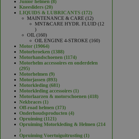
product
8
Junior helmen
8
20
producten
Kneesliders
20
producten
172
LIQUIDS & LUBRICANTS
172
producten
12
MAINTENANCE & CARE
12
producten
MNT&CARE HYDR. FLUID
12
12
producten
160
OIL
160
producten
160
OIL ENGINE 4-STROKE
160
19064
producten
Motor
19064
producten
1388
Motorbroeken
1388
producten
1174
Motorhandschoenen
1174
producten
Motorhelm accessoires en onderdelen
295
295
producten
9
Motorhelmen
9
producten
893
Motorjassen
893
producten
681
Motorkleding
681
producten
1
Motorkleding accessoires
1
product
418
Motorlaarzen & motorschoenen
418
1
producten
Nekbraces
1
product
373
Off-road helmen
373
producten
4
Onderhoudsproducten
4
1121
producten
Opruiming
1121
producten
Opruiming Motorkleding & Helmen
214
214
producten
1
Opruiming Voertuiguitrusting
1