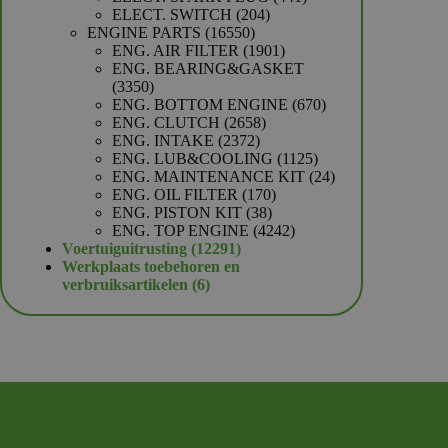
204
producten
ELECT. SWITCH
204
16550
producten
ENGINE PARTS
16550
producten
1901
ENG. AIR FILTER
1901
producten
ENG. BEARING&GASKET
3350
3350
producten
670
ENG. BOTTOM ENGINE
670
2658
producten
ENG. CLUTCH
2658
2372
producten
ENG. INTAKE
2372
producten
1125
ENG. LUB&COOLING
1125
producten
24
ENG. MAINTENANCE KIT
24
170
producten
ENG. OIL FILTER
170
38
producten
ENG. PISTON KIT
38
producten
4242
ENG. TOP ENGINE
4242
12291
producten
Voertuiguitrusting
12291
producten
Werkplaats toebehoren en
6
verbruiksartikelen
6
producten