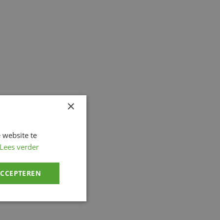
×
 website te
Lees verder
ACCEPTEREN