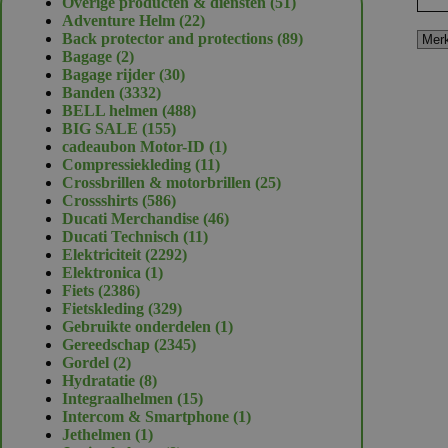
51
Overige producten & diensten
51
22
producten
Adventure Helm
22
producten
89
Back protector and protections
89
2
producten
Bagage
2
producten
30
Bagage rijder
30
3332
producten
Banden
3332
producten
488
BELL helmen
488
155
producten
BIG SALE
155
producten
1
cadeaubon Motor-ID
1
11
product
Compressiekleding
11
producten
25
Crossbrillen & motorbrillen
25
586
producten
Crossshirts
586
producten
46
Ducati Merchandise
46
11
producten
Ducati Technisch
11
2292
producten
Elektriciteit
2292
1
producten
Elektronica
1
2386
product
Fiets
2386
producten
329
Fietskleding
329
producten
1
Gebruikte onderdelen
1
2345
product
Gereedschap
2345
2
producten
Gordel
2
producten
8
Hydratatie
8
producten
15
Integraalhelmen
15
producten
1
Intercom & Smartphone
1
1
product
Jethelmen
1