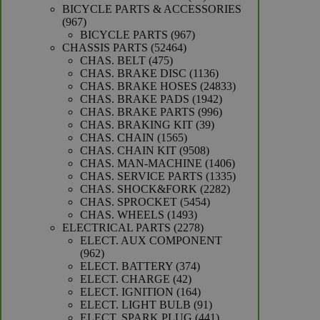
producten
BICYCLE PARTS & ACCESSORIES
967
967
producten
967
BICYCLE PARTS
967
52464
producten
CHASSIS PARTS
52464
475
producten
CHAS. BELT
475
producten
1136
CHAS. BRAKE DISC
1136
producten
24833
CHAS. BRAKE HOSES
24833
1942
producten
CHAS. BRAKE PADS
1942
producten
996
CHAS. BRAKE PARTS
996
39
producten
CHAS. BRAKING KIT
39
1565
producten
CHAS. CHAIN
1565
producten
9508
CHAS. CHAIN KIT
9508
producten
1406
CHAS. MAN-MACHINE
1406
producten
1335
CHAS. SERVICE PARTS
1335
2282
producten
CHAS. SHOCK&FORK
2282
5454
producten
CHAS. SPROCKET
5454
1493
producten
CHAS. WHEELS
1493
producten
2278
ELECTRICAL PARTS
2278
producten
ELECT. AUX COMPONENT
962
962
producten
374
ELECT. BATTERY
374
42
producten
ELECT. CHARGE
42
producten
164
ELECT. IGNITION
164
producten
91
ELECT. LIGHT BULB
91
producten
441
ELECT. SPARK PLUG
441