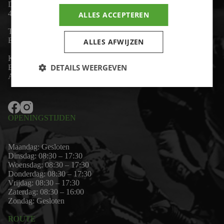
De Lind 17
4841 KC Prinsenbeek
ALLES ACCEPTEREN
Telefoon:
+31 (0)76 - 54 11 888
Email:
wim@motor-id.nl
ALLES AFWIJZEN
K.v.K: 80530338
DETAILS WEERGEVEN
B.T.W-nummer: NL861703947B01
Algemene voorwaarden
OPENINGSTIJDEN
Maandag: Gesloten
Dinsdag: 08:30 – 17:30
Woensdag: 08:30 – 17:30
Donderdag: 08:30 – 17:30
Vrijdag: 08:30 – 17:30
Zaterdag: 08:30 – 16:00
Zondag: Gesloten
ROUTE