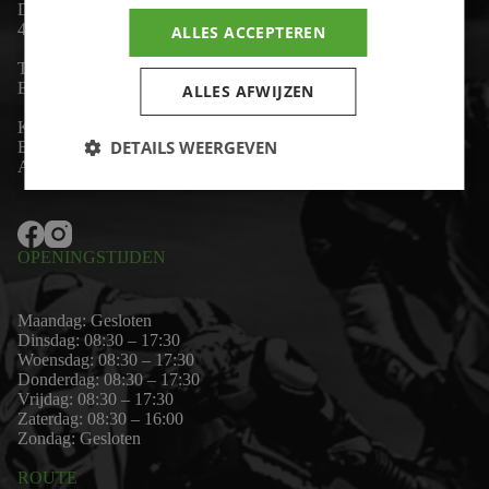
De Lind 17
4841 KC Prinsenbeek
ALLES ACCEPTEREN
Telefoon:
+31 (0)76 - 54 11 888
Email:
wim@motor-id.nl
ALLES AFWIJZEN
K.v.K: 80530338
DETAILS WEERGEVEN
B.T.W-nummer: NL861703947B01
Algemene voorwaarden
OPENINGSTIJDEN
Maandag: Gesloten
Dinsdag: 08:30 – 17:30
Woensdag: 08:30 – 17:30
Donderdag: 08:30 – 17:30
Vrijdag: 08:30 – 17:30
Zaterdag: 08:30 – 16:00
Zondag: Gesloten
ROUTE