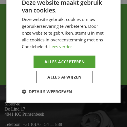
Deze website maakt gebruik
van cookies.
Deze website gebruikt cookies om uw
gebruikerservaring te verbeteren. Door
onze website te gebruiken, stemt u in met
alle cookies in overeenstemming met ons
Ik ga akkoord met het privacybeleid.
Cookiebeleid.
Lees verder
Versturen
ALLES ACCEPTEREN
ALLES AFWIJZEN
ADRES
DETAILS WEERGEVEN
Motor-id
De Lind 17
4841 KC Prinsenbeek
Telefoon:
+31 (0)76 - 54 11 888