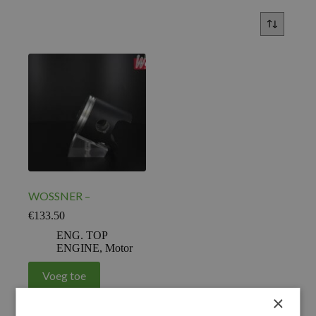
WOSSNER –
€
133.50
ENG. TOP
ENGINE
,
Motor
Voeg toe
×