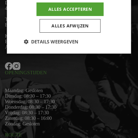
De Lind 17
4841 KC Prinsenbeek
ALLES ACCEPTEREN
Telefoon:
+31 (0)76 - 54 11 888
Email:
wim@motor-id.nl
ALLES AFWIJZEN
K.v.K: 80530338
DETAILS WEERGEVEN
B.T.W-nummer: NL861703947B01
Algemene voorwaarden
OPENINGSTIJDEN
Maandag: Gesloten
Dinsdag: 08:30 – 17:30
Woensdag: 08:30 – 17:30
Donderdag: 08:30 – 17:30
Vrijdag: 08:30 – 17:30
Zaterdag: 08:30 – 16:00
Zondag: Gesloten
ROUTE