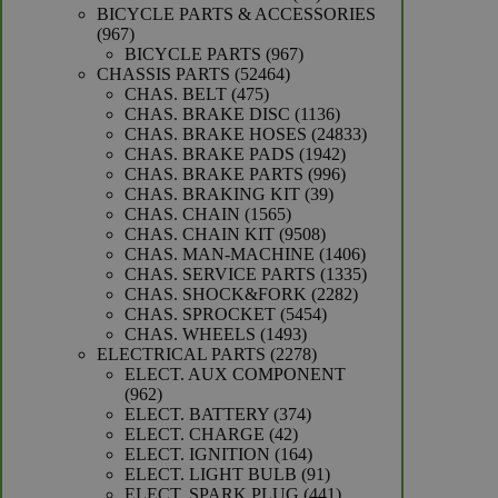
producten
BICYCLE PARTS & ACCESSORIES
967
967
producten
967
BICYCLE PARTS
967
52464
producten
CHASSIS PARTS
52464
475
producten
CHAS. BELT
475
producten
1136
CHAS. BRAKE DISC
1136
producten
24833
CHAS. BRAKE HOSES
24833
1942
producten
CHAS. BRAKE PADS
1942
producten
996
CHAS. BRAKE PARTS
996
39
producten
CHAS. BRAKING KIT
39
1565
producten
CHAS. CHAIN
1565
producten
9508
CHAS. CHAIN KIT
9508
producten
1406
CHAS. MAN-MACHINE
1406
producten
1335
CHAS. SERVICE PARTS
1335
2282
producten
CHAS. SHOCK&FORK
2282
5454
producten
CHAS. SPROCKET
5454
1493
producten
CHAS. WHEELS
1493
producten
2278
ELECTRICAL PARTS
2278
producten
ELECT. AUX COMPONENT
962
962
producten
374
ELECT. BATTERY
374
42
producten
ELECT. CHARGE
42
producten
164
ELECT. IGNITION
164
producten
91
ELECT. LIGHT BULB
91
producten
441
ELECT. SPARK PLUG
441