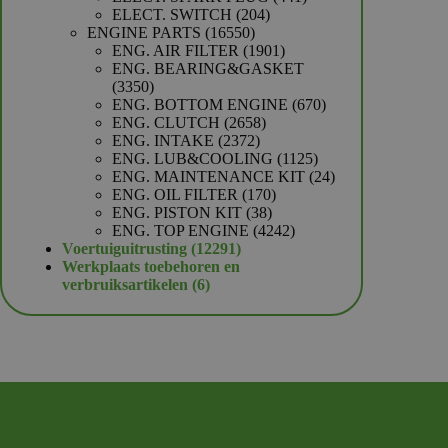
204
producten
ELECT. SWITCH
204
16550
producten
ENGINE PARTS
16550
producten
1901
ENG. AIR FILTER
1901
producten
ENG. BEARING&GASKET
3350
3350
producten
670
ENG. BOTTOM ENGINE
670
2658
producten
ENG. CLUTCH
2658
2372
producten
ENG. INTAKE
2372
producten
1125
ENG. LUB&COOLING
1125
producten
24
ENG. MAINTENANCE KIT
24
170
producten
ENG. OIL FILTER
170
38
producten
ENG. PISTON KIT
38
producten
4242
ENG. TOP ENGINE
4242
12291
producten
Voertuiguitrusting
12291
producten
Werkplaats toebehoren en
6
verbruiksartikelen
6
producten