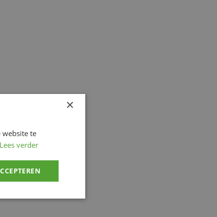
×
 website te
Lees verder
ACCEPTEREN