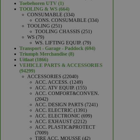
1
producten
Toebehoren UTV
1
product
664
TOOLING & WS
664
producten
334
CONSUMABLE
334
producten
334
CONS. CONSUMABLE
334
251
producten
TOOLING
251
producten
251
TOOLING CHASSIS
251
79
producten
WS
79
producten
79
WS. LIFTING EQUIP.
79
producten
694
Transport - Garage - Paddock
694
8
producten
Triumph Merchandise
8
1866
producten
Uitlaat
1866
producten
VEHICLE PARTS & ACCESSORIES
94299
94299
producten
22040
ACCESSORIES
22040
producten
1249
ACC. ACCESS.
1249
producten
155
ACC. ATV EQUIP.
155
producten
ACC. COMFORT&CONVEN.
2042
2042
producten
7241
ACC. DESIGN PARTS
7241
1391
producten
ACC. ELECTRIC
1391
producten
699
ACC. ELECTRONIC
699
2212
producten
ACC. EXHAUST
2212
producten
ACC. PLASTIC&PROTECT
7009
7009
producten
42
TIRE ACC. MOUSSE
42