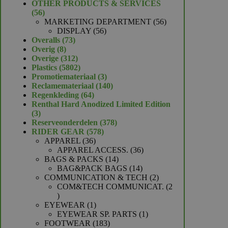
product
OTHER PRODUCTS & SERVICES
56
56
producten
56
MARKETING DEPARTMENT
56
56
producten
DISPLAY
56
73
producten
Overalls
73
8
producten
Overig
8
producten
312
Overige
312
producten
5802
Plastics
5802
producten
3
Promotiemateriaal
3
producten
140
Reclamemateriaal
140
64
producten
Regenkleding
64
producten
Renthal Hard Anodized Limited Edition
3
3
producten
378
Reserveonderdelen
378
578
producten
RIDER GEAR
578
36
producten
APPAREL
36
producten
36
APPAREL ACCESS.
36
14
producten
BAGS & PACKS
14
producten
14
BAG&PACK BAGS
14
producten
2
COMMUNICATION & TECH
2
producten
COM&TECH COMMUNICAT.
2
2
producten
1
EYEWEAR
1
product
1
EYEWEAR SP. PARTS
1
183
product
FOOTWEAR
183