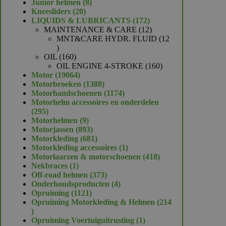
product
8
Junior helmen
8
20
producten
Kneesliders
20
producten
172
LIQUIDS & LUBRICANTS
172
producten
12
MAINTENANCE & CARE
12
producten
MNT&CARE HYDR. FLUID
12
12
producten
160
OIL
160
producten
160
OIL ENGINE 4-STROKE
160
19064
producten
Motor
19064
producten
1388
Motorbroeken
1388
producten
1174
Motorhandschoenen
1174
producten
Motorhelm accessoires en onderdelen
295
295
producten
9
Motorhelmen
9
producten
893
Motorjassen
893
producten
681
Motorkleding
681
producten
1
Motorkleding accessoires
1
product
418
Motorlaarzen & motorschoenen
418
1
producten
Nekbraces
1
product
373
Off-road helmen
373
producten
4
Onderhoudsproducten
4
1121
producten
Opruiming
1121
producten
Opruiming Motorkleding & Helmen
214
214
producten
1
Opruiming Voertuiguitrusting
1