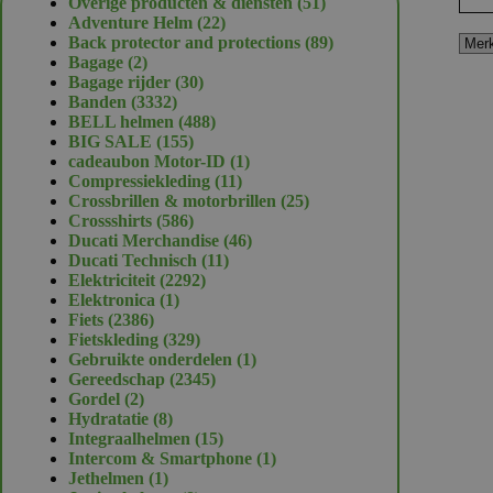
51
Overige producten & diensten
51
22
producten
Adventure Helm
22
producten
89
Back protector and protections
89
2
producten
Bagage
2
producten
30
Bagage rijder
30
3332
producten
Banden
3332
producten
488
BELL helmen
488
155
producten
BIG SALE
155
producten
1
cadeaubon Motor-ID
1
11
product
Compressiekleding
11
producten
25
Crossbrillen & motorbrillen
25
586
producten
Crossshirts
586
producten
46
Ducati Merchandise
46
11
producten
Ducati Technisch
11
2292
producten
Elektriciteit
2292
1
producten
Elektronica
1
2386
product
Fiets
2386
producten
329
Fietskleding
329
producten
1
Gebruikte onderdelen
1
2345
product
Gereedschap
2345
2
producten
Gordel
2
producten
8
Hydratatie
8
producten
15
Integraalhelmen
15
producten
1
Intercom & Smartphone
1
1
product
Jethelmen
1