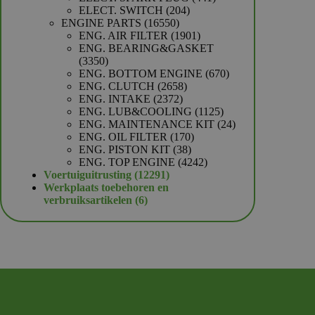
204
producten
ELECT. SWITCH
204
16550
producten
ENGINE PARTS
16550
producten
1901
ENG. AIR FILTER
1901
producten
ENG. BEARING&GASKET
3350
3350
producten
670
ENG. BOTTOM ENGINE
670
2658
producten
ENG. CLUTCH
2658
2372
producten
ENG. INTAKE
2372
producten
1125
ENG. LUB&COOLING
1125
producten
24
ENG. MAINTENANCE KIT
24
170
producten
ENG. OIL FILTER
170
38
producten
ENG. PISTON KIT
38
producten
4242
ENG. TOP ENGINE
4242
12291
producten
Voertuiguitrusting
12291
producten
Werkplaats toebehoren en
6
verbruiksartikelen
6
producten