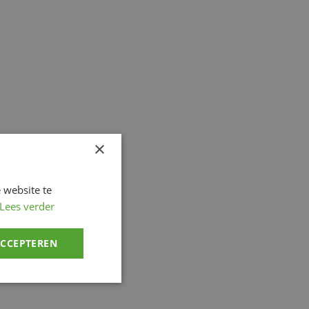
×
 website te
Lees verder
ACCEPTEREN