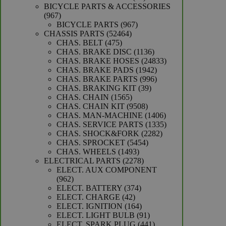
producten
BICYCLE PARTS & ACCESSORIES
967
967
producten
967
BICYCLE PARTS
967
52464
producten
CHASSIS PARTS
52464
475
producten
CHAS. BELT
475
producten
1136
CHAS. BRAKE DISC
1136
producten
24833
CHAS. BRAKE HOSES
24833
1942
producten
CHAS. BRAKE PADS
1942
producten
996
CHAS. BRAKE PARTS
996
39
producten
CHAS. BRAKING KIT
39
1565
producten
CHAS. CHAIN
1565
producten
9508
CHAS. CHAIN KIT
9508
producten
1406
CHAS. MAN-MACHINE
1406
producten
1335
CHAS. SERVICE PARTS
1335
2282
producten
CHAS. SHOCK&FORK
2282
5454
producten
CHAS. SPROCKET
5454
1493
producten
CHAS. WHEELS
1493
producten
2278
ELECTRICAL PARTS
2278
producten
ELECT. AUX COMPONENT
962
962
producten
374
ELECT. BATTERY
374
42
producten
ELECT. CHARGE
42
producten
164
ELECT. IGNITION
164
producten
91
ELECT. LIGHT BULB
91
producten
441
ELECT. SPARK PLUG
441