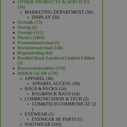
product
OTHER PRODUCTS & SERVICES
56
56
producten
56
MARKETING DEPARTMENT
56
56
producten
DISPLAY
56
73
producten
Overalls
73
8
producten
Overig
8
producten
312
Overige
312
producten
5802
Plastics
5802
producten
3
Promotiemateriaal
3
producten
140
Reclamemateriaal
140
64
producten
Regenkleding
64
producten
Renthal Hard Anodized Limited Edition
3
3
producten
378
Reserveonderdelen
378
578
producten
RIDER GEAR
578
36
producten
APPAREL
36
producten
36
APPAREL ACCESS.
36
14
producten
BAGS & PACKS
14
producten
14
BAG&PACK BAGS
14
producten
2
COMMUNICATION & TECH
2
producten
COM&TECH COMMUNICAT.
2
2
producten
1
EYEWEAR
1
product
1
EYEWEAR SP. PARTS
1
183
product
FOOTWEAR
183