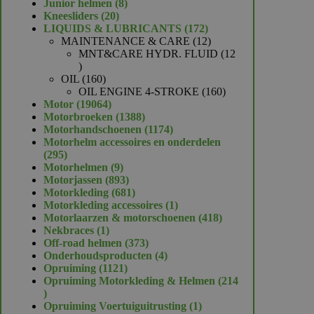
product
8
Junior helmen
8
20
producten
Kneesliders
20
producten
172
LIQUIDS & LUBRICANTS
172
producten
12
MAINTENANCE & CARE
12
producten
MNT&CARE HYDR. FLUID
12
12
producten
160
OIL
160
producten
160
OIL ENGINE 4-STROKE
160
19064
producten
Motor
19064
producten
1388
Motorbroeken
1388
producten
1174
Motorhandschoenen
1174
producten
Motorhelm accessoires en onderdelen
295
295
producten
9
Motorhelmen
9
producten
893
Motorjassen
893
producten
681
Motorkleding
681
producten
1
Motorkleding accessoires
1
product
418
Motorlaarzen & motorschoenen
418
1
producten
Nekbraces
1
product
373
Off-road helmen
373
producten
4
Onderhoudsproducten
4
1121
producten
Opruiming
1121
producten
Opruiming Motorkleding & Helmen
214
214
producten
1
Opruiming Voertuiguitrusting
1