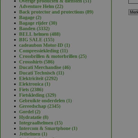
51
Overige producten & diensten
51
22
producten
Adventure Helm
22
producten
89
Back protector and protections
89
2
producten
Bagage
2
producten
30
Bagage rijder
30
3332
producten
Banden
3332
producten
488
BELL helmen
488
155
producten
BIG SALE
155
producten
1
cadeaubon Motor-ID
1
11
product
Compressiekleding
11
producten
25
Crossbrillen & motorbrillen
25
586
producten
Crossshirts
586
producten
46
Ducati Merchandise
46
11
producten
Ducati Technisch
11
2292
producten
Elektriciteit
2292
1
producten
Elektronica
1
2386
product
Fiets
2386
producten
329
Fietskleding
329
producten
1
Gebruikte onderdelen
1
2345
product
Gereedschap
2345
2
producten
Gordel
2
producten
8
Hydratatie
8
producten
15
Integraalhelmen
15
producten
1
Intercom & Smartphone
1
1
product
Jethelmen
1