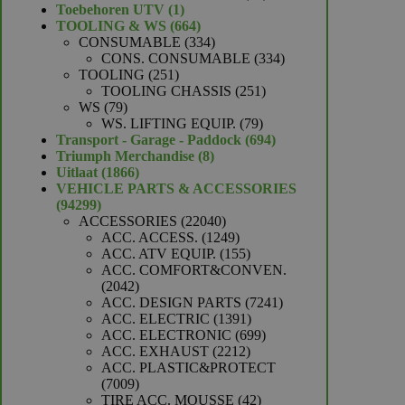
1
producten
Toebehoren UTV
1
product
664
TOOLING & WS
664
producten
334
CONSUMABLE
334
producten
334
CONS. CONSUMABLE
334
251
producten
TOOLING
251
producten
251
TOOLING CHASSIS
251
79
producten
WS
79
producten
79
WS. LIFTING EQUIP.
79
producten
694
Transport - Garage - Paddock
694
8
producten
Triumph Merchandise
8
1866
producten
Uitlaat
1866
producten
VEHICLE PARTS & ACCESSORIES
94299
94299
producten
22040
ACCESSORIES
22040
producten
1249
ACC. ACCESS.
1249
producten
155
ACC. ATV EQUIP.
155
producten
ACC. COMFORT&CONVEN.
2042
2042
producten
7241
ACC. DESIGN PARTS
7241
1391
producten
ACC. ELECTRIC
1391
producten
699
ACC. ELECTRONIC
699
2212
producten
ACC. EXHAUST
2212
producten
ACC. PLASTIC&PROTECT
7009
7009
producten
42
TIRE ACC. MOUSSE
42