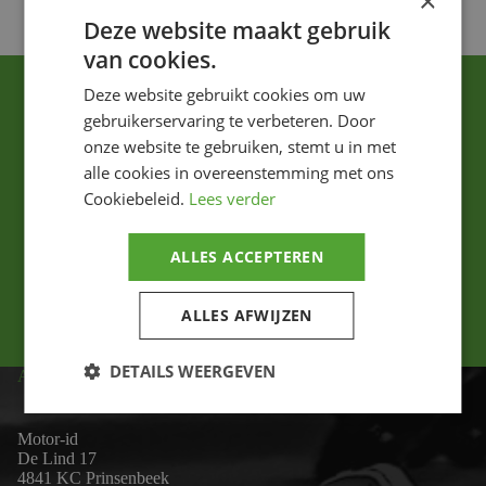
×
Deze website maakt gebruik
van cookies.
Deze website gebruikt cookies om uw
gebruikerservaring te verbeteren. Door
onze website te gebruiken, stemt u in met
alle cookies in overeenstemming met ons
Cookiebeleid.
Lees verder
Ik ga akkoord met het privacybeleid.
ALLES ACCEPTEREN
Versturen
ALLES AFWIJZEN
DETAILS WEERGEVEN
ADRES
Motor-id
De Lind 17
4841 KC Prinsenbeek