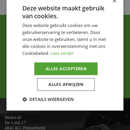
×
Deze website maakt gebruik
van cookies.
Deze website gebruikt cookies om uw
gebruikerservaring te verbeteren. Door
onze website te gebruiken, stemt u in met
alle cookies in overeenstemming met ons
Cookiebeleid.
Lees verder
Ik ga akkoord met het privacybeleid.
ALLES ACCEPTEREN
Versturen
ALLES AFWIJZEN
DETAILS WEERGEVEN
ADRES
Motor-id
De Lind 17
4841 KC Prinsenbeek