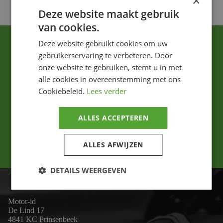
×
Deze website maakt gebruik
van cookies.
Deze website gebruikt cookies om uw
gebruikerservaring te verbeteren. Door
onze website te gebruiken, stemt u in met
alle cookies in overeenstemming met ons
Cookiebeleid.
Lees verder
Ik ga akkoord met het privacybeleid.
ALLES ACCEPTEREN
Versturen
ALLES AFWIJZEN
DETAILS WEERGEVEN
ADRES
Motor-id
De Lind 17
4841 KC Prinsenbeek