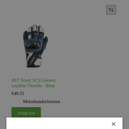
RST Stunt 3 CE Gloves
Leather/Textile – Blue
€
49.55
Motorhandschoenen
Voeg toe
×