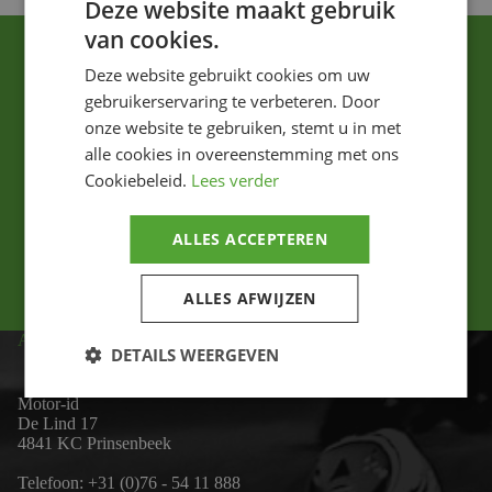
Deze website maakt gebruik
van cookies.
Deze website gebruikt cookies om uw
gebruikerservaring te verbeteren. Door
onze website te gebruiken, stemt u in met
alle cookies in overeenstemming met ons
Ik ga akkoord met het privacybeleid.
Cookiebeleid.
Lees verder
Versturen
ALLES ACCEPTEREN
ALLES AFWIJZEN
ADRES
DETAILS WEERGEVEN
Motor-id
De Lind 17
4841 KC Prinsenbeek
Telefoon:
+31 (0)76 - 54 11 888