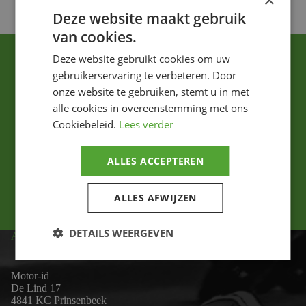
×
Deze website maakt gebruik
van cookies.
Deze website gebruikt cookies om uw
gebruikerservaring te verbeteren. Door
onze website te gebruiken, stemt u in met
alle cookies in overeenstemming met ons
Cookiebeleid.
Lees verder
Ik ga akkoord met het privacybeleid.
ALLES ACCEPTEREN
Versturen
ALLES AFWIJZEN
DETAILS WEERGEVEN
ADRES
Motor-id
De Lind 17
4841 KC Prinsenbeek