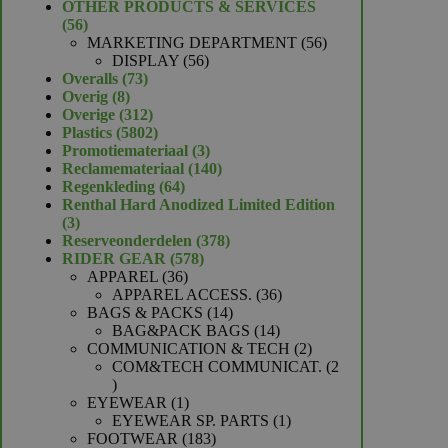
product
OTHER PRODUCTS & SERVICES
56
56
producten
56
MARKETING DEPARTMENT
56
56
producten
DISPLAY
56
73
producten
Overalls
73
8
producten
Overig
8
producten
312
Overige
312
producten
5802
Plastics
5802
producten
3
Promotiemateriaal
3
producten
140
Reclamemateriaal
140
64
producten
Regenkleding
64
producten
Renthal Hard Anodized Limited Edition
3
3
producten
378
Reserveonderdelen
378
578
producten
RIDER GEAR
578
36
producten
APPAREL
36
producten
36
APPAREL ACCESS.
36
14
producten
BAGS & PACKS
14
producten
14
BAG&PACK BAGS
14
producten
2
COMMUNICATION & TECH
2
producten
COM&TECH COMMUNICAT.
2
2
producten
1
EYEWEAR
1
product
1
EYEWEAR SP. PARTS
1
183
product
FOOTWEAR
183