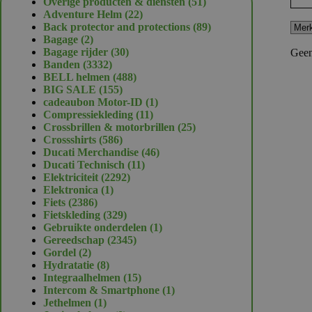
51
Overige producten & diensten
51
22
producten
Adventure Helm
22
producten
89
Back protector and protections
89
2
producten
Bagage
2
producten
30
Bagage rijder
30
Geen
3332
producten
Banden
3332
producten
488
BELL helmen
488
155
producten
BIG SALE
155
producten
1
cadeaubon Motor-ID
1
11
product
Compressiekleding
11
producten
25
Crossbrillen & motorbrillen
25
586
producten
Crossshirts
586
producten
46
Ducati Merchandise
46
11
producten
Ducati Technisch
11
2292
producten
Elektriciteit
2292
1
producten
Elektronica
1
2386
product
Fiets
2386
producten
329
Fietskleding
329
producten
1
Gebruikte onderdelen
1
2345
product
Gereedschap
2345
2
producten
Gordel
2
producten
8
Hydratatie
8
producten
15
Integraalhelmen
15
producten
1
Intercom & Smartphone
1
1
product
Jethelmen
1