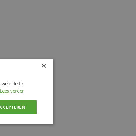
×
 website te
Lees verder
ACCEPTEREN