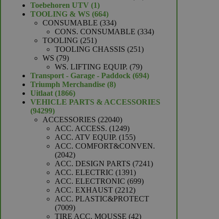
1
producten
Toebehoren UTV
1
product
664
TOOLING & WS
664
producten
334
CONSUMABLE
334
producten
334
CONS. CONSUMABLE
334
251
producten
TOOLING
251
producten
251
TOOLING CHASSIS
251
79
producten
WS
79
producten
79
WS. LIFTING EQUIP.
79
producten
694
Transport - Garage - Paddock
694
8
producten
Triumph Merchandise
8
1866
producten
Uitlaat
1866
producten
VEHICLE PARTS & ACCESSORIES
94299
94299
producten
22040
ACCESSORIES
22040
producten
1249
ACC. ACCESS.
1249
producten
155
ACC. ATV EQUIP.
155
producten
ACC. COMFORT&CONVEN.
2042
2042
producten
7241
ACC. DESIGN PARTS
7241
1391
producten
ACC. ELECTRIC
1391
producten
699
ACC. ELECTRONIC
699
2212
producten
ACC. EXHAUST
2212
producten
ACC. PLASTIC&PROTECT
7009
7009
producten
42
TIRE ACC. MOUSSE
42