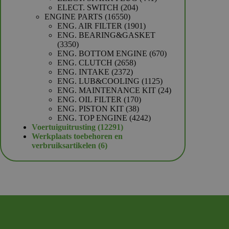
204
producten
ELECT. SWITCH
204
16550
producten
ENGINE PARTS
16550
producten
1901
ENG. AIR FILTER
1901
producten
ENG. BEARING&GASKET
3350
3350
producten
670
ENG. BOTTOM ENGINE
670
2658
producten
ENG. CLUTCH
2658
2372
producten
ENG. INTAKE
2372
producten
1125
ENG. LUB&COOLING
1125
producten
24
ENG. MAINTENANCE KIT
24
170
producten
ENG. OIL FILTER
170
38
producten
ENG. PISTON KIT
38
producten
4242
ENG. TOP ENGINE
4242
12291
producten
Voertuiguitrusting
12291
producten
Werkplaats toebehoren en
6
verbruiksartikelen
6
producten