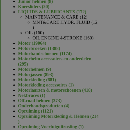
product
8
Junior helmen
8
20
producten
Kneesliders
20
producten
172
LIQUIDS & LUBRICANTS
172
producten
12
MAINTENANCE & CARE
12
producten
MNT&CARE HYDR. FLUID
12
12
producten
160
OIL
160
producten
160
OIL ENGINE 4-STROKE
160
19064
producten
Motor
19064
producten
1388
Motorbroeken
1388
producten
1174
Motorhandschoenen
1174
producten
Motorhelm accessoires en onderdelen
295
295
producten
9
Motorhelmen
9
producten
893
Motorjassen
893
producten
681
Motorkleding
681
producten
1
Motorkleding accessoires
1
product
418
Motorlaarzen & motorschoenen
418
1
producten
Nekbraces
1
product
373
Off-road helmen
373
producten
4
Onderhoudsproducten
4
1121
producten
Opruiming
1121
producten
Opruiming Motorkleding & Helmen
214
214
producten
1
Opruiming Voertuiguitrusting
1