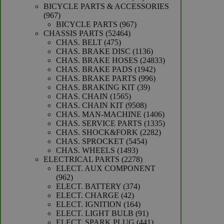
producten
BICYCLE PARTS & ACCESSORIES
967
967
producten
967
BICYCLE PARTS
967
52464
producten
CHASSIS PARTS
52464
475
producten
CHAS. BELT
475
producten
1136
CHAS. BRAKE DISC
1136
producten
24833
CHAS. BRAKE HOSES
24833
1942
producten
CHAS. BRAKE PADS
1942
producten
996
CHAS. BRAKE PARTS
996
39
producten
CHAS. BRAKING KIT
39
1565
producten
CHAS. CHAIN
1565
producten
9508
CHAS. CHAIN KIT
9508
producten
1406
CHAS. MAN-MACHINE
1406
producten
1335
CHAS. SERVICE PARTS
1335
2282
producten
CHAS. SHOCK&FORK
2282
5454
producten
CHAS. SPROCKET
5454
1493
producten
CHAS. WHEELS
1493
producten
2278
ELECTRICAL PARTS
2278
producten
ELECT. AUX COMPONENT
962
962
producten
374
ELECT. BATTERY
374
42
producten
ELECT. CHARGE
42
producten
164
ELECT. IGNITION
164
producten
91
ELECT. LIGHT BULB
91
producten
441
ELECT. SPARK PLUG
441