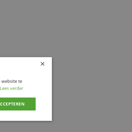
×
 website te
Lees verder
ACCEPTEREN