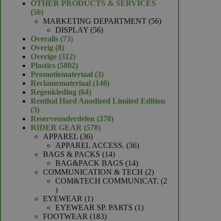
product
OTHER PRODUCTS & SERVICES
56
56
producten
56
MARKETING DEPARTMENT
56
56
producten
DISPLAY
56
73
producten
Overalls
73
8
producten
Overig
8
producten
312
Overige
312
producten
5802
Plastics
5802
producten
3
Promotiemateriaal
3
producten
140
Reclamemateriaal
140
64
producten
Regenkleding
64
producten
Renthal Hard Anodized Limited Edition
3
3
producten
378
Reserveonderdelen
378
578
producten
RIDER GEAR
578
36
producten
APPAREL
36
producten
36
APPAREL ACCESS.
36
14
producten
BAGS & PACKS
14
producten
14
BAG&PACK BAGS
14
producten
2
COMMUNICATION & TECH
2
producten
COM&TECH COMMUNICAT.
2
2
producten
1
EYEWEAR
1
product
1
EYEWEAR SP. PARTS
1
183
product
FOOTWEAR
183