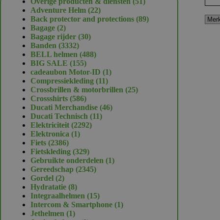
51
Overige producten & diensten
51
22
producten
Adventure Helm
22
producten
89
Back protector and protections
89
2
producten
Bagage
2
producten
30
Bagage rijder
30
3332
producten
Banden
3332
producten
488
BELL helmen
488
155
producten
BIG SALE
155
producten
1
cadeaubon Motor-ID
1
11
product
Compressiekleding
11
producten
25
Crossbrillen & motorbrillen
25
586
producten
Crossshirts
586
producten
46
Ducati Merchandise
46
11
producten
Ducati Technisch
11
2292
producten
Elektriciteit
2292
1
producten
Elektronica
1
2386
product
Fiets
2386
producten
329
Fietskleding
329
producten
1
Gebruikte onderdelen
1
2345
product
Gereedschap
2345
2
producten
Gordel
2
producten
8
Hydratatie
8
producten
15
Integraalhelmen
15
producten
1
Intercom & Smartphone
1
1
product
Jethelmen
1