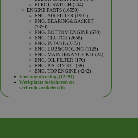
204
producten
ELECT. SWITCH
204
16550
producten
ENGINE PARTS
16550
producten
1901
ENG. AIR FILTER
1901
producten
ENG. BEARING&GASKET
3350
3350
producten
670
ENG. BOTTOM ENGINE
670
2658
producten
ENG. CLUTCH
2658
2372
producten
ENG. INTAKE
2372
producten
1125
ENG. LUB&COOLING
1125
producten
24
ENG. MAINTENANCE KIT
24
170
producten
ENG. OIL FILTER
170
38
producten
ENG. PISTON KIT
38
producten
4242
ENG. TOP ENGINE
4242
12291
producten
Voertuiguitrusting
12291
producten
Werkplaats toebehoren en
6
verbruiksartikelen
6
producten