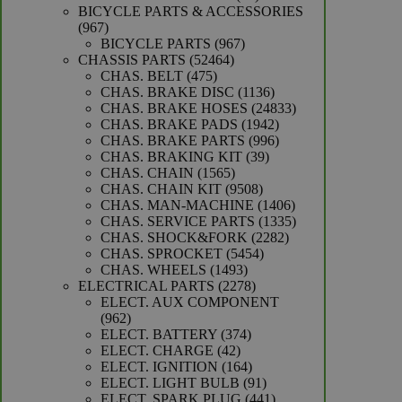
producten
BICYCLE PARTS & ACCESSORIES
967
967
producten
967
BICYCLE PARTS
967
52464
producten
CHASSIS PARTS
52464
475
producten
CHAS. BELT
475
producten
1136
CHAS. BRAKE DISC
1136
producten
24833
CHAS. BRAKE HOSES
24833
1942
producten
CHAS. BRAKE PADS
1942
producten
996
CHAS. BRAKE PARTS
996
39
producten
CHAS. BRAKING KIT
39
1565
producten
CHAS. CHAIN
1565
producten
9508
CHAS. CHAIN KIT
9508
producten
1406
CHAS. MAN-MACHINE
1406
producten
1335
CHAS. SERVICE PARTS
1335
2282
producten
CHAS. SHOCK&FORK
2282
5454
producten
CHAS. SPROCKET
5454
1493
producten
CHAS. WHEELS
1493
producten
2278
ELECTRICAL PARTS
2278
producten
ELECT. AUX COMPONENT
962
962
producten
374
ELECT. BATTERY
374
42
producten
ELECT. CHARGE
42
producten
164
ELECT. IGNITION
164
producten
91
ELECT. LIGHT BULB
91
producten
441
ELECT. SPARK PLUG
441