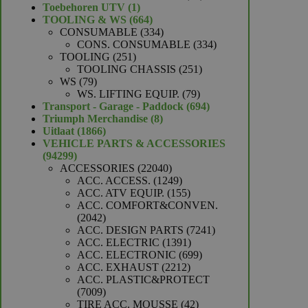
1
producten
Toebehoren UTV
1
product
664
TOOLING & WS
664
producten
334
CONSUMABLE
334
producten
334
CONS. CONSUMABLE
334
251
producten
TOOLING
251
producten
251
TOOLING CHASSIS
251
79
producten
WS
79
producten
79
WS. LIFTING EQUIP.
79
producten
694
Transport - Garage - Paddock
694
8
producten
Triumph Merchandise
8
1866
producten
Uitlaat
1866
producten
VEHICLE PARTS & ACCESSORIES
94299
94299
producten
22040
ACCESSORIES
22040
producten
1249
ACC. ACCESS.
1249
producten
155
ACC. ATV EQUIP.
155
producten
ACC. COMFORT&CONVEN.
2042
2042
producten
7241
ACC. DESIGN PARTS
7241
1391
producten
ACC. ELECTRIC
1391
producten
699
ACC. ELECTRONIC
699
2212
producten
ACC. EXHAUST
2212
producten
ACC. PLASTIC&PROTECT
7009
7009
producten
42
TIRE ACC. MOUSSE
42