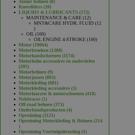
product
8
Junior helmen
8
20
producten
Kneesliders
20
producten
172
LIQUIDS & LUBRICANTS
172
producten
12
MAINTENANCE & CARE
12
producten
MNT&CARE HYDR. FLUID
12
12
producten
160
OIL
160
producten
160
OIL ENGINE 4-STROKE
160
19064
producten
Motor
19064
producten
1388
Motorbroeken
1388
producten
1174
Motorhandschoenen
1174
producten
Motorhelm accessoires en onderdelen
295
295
producten
9
Motorhelmen
9
producten
893
Motorjassen
893
producten
681
Motorkleding
681
producten
1
Motorkleding accessoires
1
product
418
Motorlaarzen & motorschoenen
418
1
producten
Nekbraces
1
product
373
Off-road helmen
373
producten
4
Onderhoudsproducten
4
1121
producten
Opruiming
1121
producten
Opruiming Motorkleding & Helmen
214
214
producten
1
Opruiming Voertuiguitrusting
1