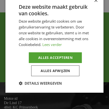
×
Deze website maakt gebruik
van cookies.
Deze website gebruikt cookies om uw
gebruikerservaring te verbeteren. Door
onze website te gebruiken, stemt u in met
alle cookies in overeenstemming met ons
Cookiebeleid.
Lees verder
Ik ga akkoord met het privacybeleid.
ALLES ACCEPTEREN
Versturen
ALLES AFWIJZEN
DETAILS WEERGEVEN
ADRES
Motor-id
De Lind 17
4841 KC Prinsenbeek