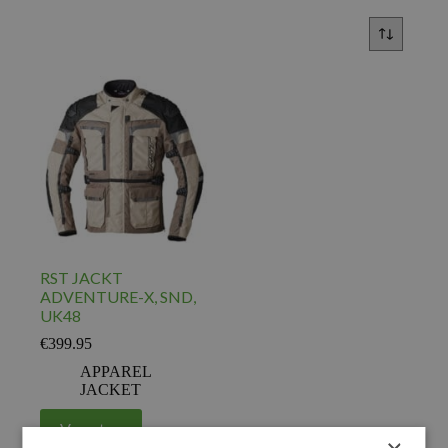
RST JACKT
ADVENTURE-X, SND,
UK48
€
399.95
APPAREL
JACKET
Voeg toe