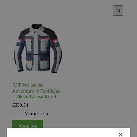
RST Pro Series
Adventure-X Textilejas
– Zilver/Blauw/Rood
€
330.54
Motorjassen
Voeg toe
×