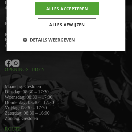
De Lind 17
4841 KC Prinsenbeek
ALLES ACCEPTEREN
Telefoon:
+31 (0)76 - 54 11 888
Email:
wim@motor-id.nl
ALLES AFWIJZEN
K.v.K: 80530338
DETAILS WEERGEVEN
B.T.W-nummer: NL861703947B01
Algemene voorwaarden
OPENINGSTIJDEN
Maandag: Gesloten
Dinsdag: 08:30 – 17:30
Woensdag: 08:30 – 17:30
Donderdag: 08:30 – 17:30
Vrijdag: 08:30 – 17:30
Zaterdag: 08:30 – 16:00
Zondag: Gesloten
ROUTE