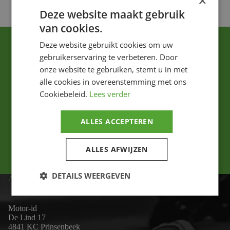
×
Deze website maakt gebruik
van cookies.
Deze website gebruikt cookies om uw
gebruikerservaring te verbeteren. Door
onze website te gebruiken, stemt u in met
alle cookies in overeenstemming met ons
Cookiebeleid.
Lees verder
Ik ga akkoord met het privacybeleid.
ALLES ACCEPTEREN
Versturen
ALLES AFWIJZEN
DETAILS WEERGEVEN
ADRES
Motor-id
De Lind 17
4841 KC Prinsenbeek