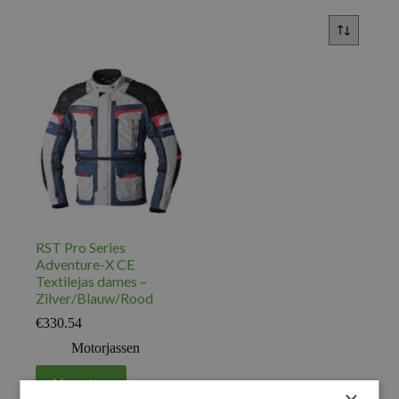
RST Pro Series
Adventure-X CE
Textilejas dames –
Zilver/Blauw/Rood
€
330.54
Motorjassen
Voeg toe