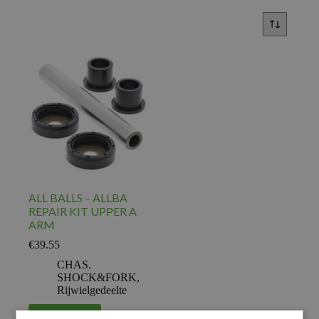
ALL BALLS – ALLBA
REPAIR KIT UPPER A
ARM
€
39.55
CHAS.
SHOCK&FORK
,
Rijwielgedeelte
Voeg toe