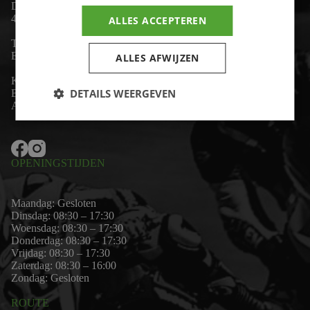
De Lind 17
4841 KC Prinsenbeek
ALLES ACCEPTEREN
Telefoon:
+31 (0)76 - 54 11 888
Email:
wim@motor-id.nl
ALLES AFWIJZEN
K.v.K: 80530338
DETAILS WEERGEVEN
B.T.W-nummer: NL861703947B01
Algemene voorwaarden
OPENINGSTIJDEN
Maandag: Gesloten
Dinsdag: 08:30 – 17:30
Woensdag: 08:30 – 17:30
Donderdag: 08:30 – 17:30
Vrijdag: 08:30 – 17:30
Zaterdag: 08:30 – 16:00
Zondag: Gesloten
ROUTE