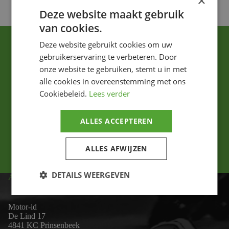
×
Deze website maakt gebruik
van cookies.
Deze website gebruikt cookies om uw
gebruikerservaring te verbeteren. Door
onze website te gebruiken, stemt u in met
alle cookies in overeenstemming met ons
Cookiebeleid.
Lees verder
Ik ga akkoord met het privacybeleid.
ALLES ACCEPTEREN
Versturen
ALLES AFWIJZEN
DETAILS WEERGEVEN
ADRES
Motor-id
De Lind 17
4841 KC Prinsenbeek