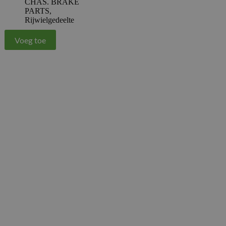
CHAS. BRAKE
PARTS
,
Rijwielgedeelte
Voeg toe