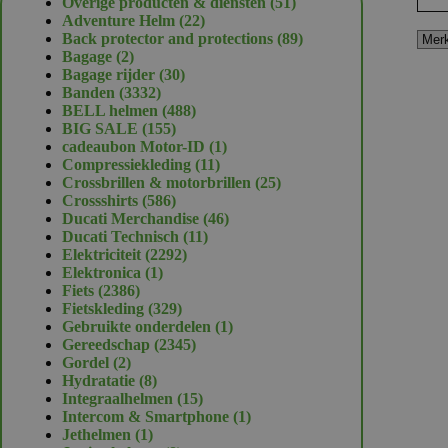
51
Overige producten & diensten
51
22
producten
Adventure Helm
22
producten
89
Back protector and protections
89
2
producten
Bagage
2
producten
30
Bagage rijder
30
3332
producten
Banden
3332
producten
488
BELL helmen
488
155
producten
BIG SALE
155
producten
1
cadeaubon Motor-ID
1
11
product
Compressiekleding
11
producten
25
Crossbrillen & motorbrillen
25
586
producten
Crossshirts
586
producten
46
Ducati Merchandise
46
11
producten
Ducati Technisch
11
2292
producten
Elektriciteit
2292
1
producten
Elektronica
1
2386
product
Fiets
2386
producten
329
Fietskleding
329
producten
1
Gebruikte onderdelen
1
2345
product
Gereedschap
2345
2
producten
Gordel
2
producten
8
Hydratatie
8
producten
15
Integraalhelmen
15
producten
1
Intercom & Smartphone
1
1
product
Jethelmen
1