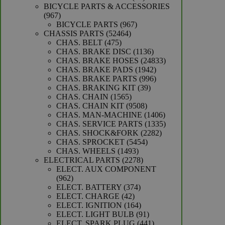
producten
BICYCLE PARTS & ACCESSORIES
967
967
producten
967
BICYCLE PARTS
967
52464
producten
CHASSIS PARTS
52464
475
producten
CHAS. BELT
475
producten
1136
CHAS. BRAKE DISC
1136
producten
24833
CHAS. BRAKE HOSES
24833
1942
producten
CHAS. BRAKE PADS
1942
producten
996
CHAS. BRAKE PARTS
996
39
producten
CHAS. BRAKING KIT
39
1565
producten
CHAS. CHAIN
1565
producten
9508
CHAS. CHAIN KIT
9508
producten
1406
CHAS. MAN-MACHINE
1406
producten
1335
CHAS. SERVICE PARTS
1335
2282
producten
CHAS. SHOCK&FORK
2282
5454
producten
CHAS. SPROCKET
5454
1493
producten
CHAS. WHEELS
1493
producten
2278
ELECTRICAL PARTS
2278
producten
ELECT. AUX COMPONENT
962
962
producten
374
ELECT. BATTERY
374
42
producten
ELECT. CHARGE
42
producten
164
ELECT. IGNITION
164
producten
91
ELECT. LIGHT BULB
91
producten
441
ELECT. SPARK PLUG
441