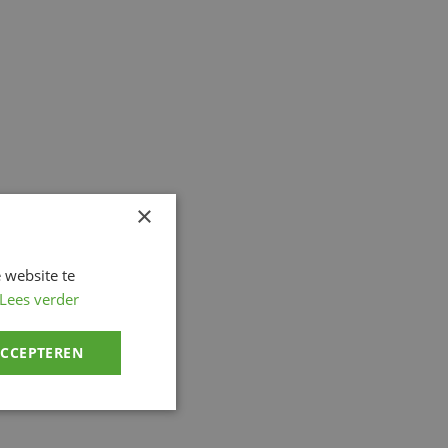
×
 website te
Lees verder
ACCEPTEREN