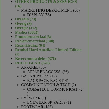
product
OTHER PRODUCTS & SERVICES
56
56
producten
56
MARKETING DEPARTMENT
56
56
producten
DISPLAY
56
73
producten
Overalls
73
8
producten
Overig
8
producten
312
Overige
312
producten
5802
Plastics
5802
producten
3
Promotiemateriaal
3
producten
140
Reclamemateriaal
140
64
producten
Regenkleding
64
producten
Renthal Hard Anodized Limited Edition
3
3
producten
378
Reserveonderdelen
378
578
producten
RIDER GEAR
578
36
producten
APPAREL
36
producten
36
APPAREL ACCESS.
36
14
producten
BAGS & PACKS
14
producten
14
BAG&PACK BAGS
14
producten
2
COMMUNICATION & TECH
2
producten
COM&TECH COMMUNICAT.
2
2
producten
1
EYEWEAR
1
product
1
EYEWEAR SP. PARTS
1
183
product
FOOTWEAR
183