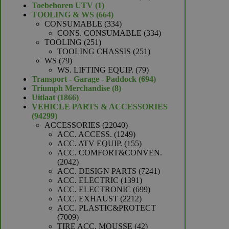
1
producten
Toebehoren UTV
1
product
664
TOOLING & WS
664
producten
334
CONSUMABLE
334
producten
334
CONS. CONSUMABLE
334
251
producten
TOOLING
251
producten
251
TOOLING CHASSIS
251
79
producten
WS
79
producten
79
WS. LIFTING EQUIP.
79
producten
694
Transport - Garage - Paddock
694
8
producten
Triumph Merchandise
8
1866
producten
Uitlaat
1866
producten
VEHICLE PARTS & ACCESSORIES
94299
94299
producten
22040
ACCESSORIES
22040
producten
1249
ACC. ACCESS.
1249
producten
155
ACC. ATV EQUIP.
155
producten
ACC. COMFORT&CONVEN.
2042
2042
producten
7241
ACC. DESIGN PARTS
7241
1391
producten
ACC. ELECTRIC
1391
producten
699
ACC. ELECTRONIC
699
2212
producten
ACC. EXHAUST
2212
producten
ACC. PLASTIC&PROTECT
7009
7009
producten
42
TIRE ACC. MOUSSE
42