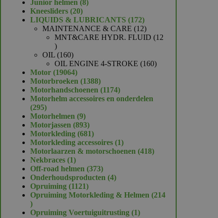
product
8
Junior helmen
8
20
producten
Kneesliders
20
producten
172
LIQUIDS & LUBRICANTS
172
producten
12
MAINTENANCE & CARE
12
producten
MNT&CARE HYDR. FLUID
12
12
producten
160
OIL
160
producten
160
OIL ENGINE 4-STROKE
160
19064
producten
Motor
19064
producten
1388
Motorbroeken
1388
producten
1174
Motorhandschoenen
1174
producten
Motorhelm accessoires en onderdelen
295
295
producten
9
Motorhelmen
9
producten
893
Motorjassen
893
producten
681
Motorkleding
681
producten
1
Motorkleding accessoires
1
product
418
Motorlaarzen & motorschoenen
418
1
producten
Nekbraces
1
product
373
Off-road helmen
373
producten
4
Onderhoudsproducten
4
1121
producten
Opruiming
1121
producten
Opruiming Motorkleding & Helmen
214
214
producten
1
Opruiming Voertuiguitrusting
1