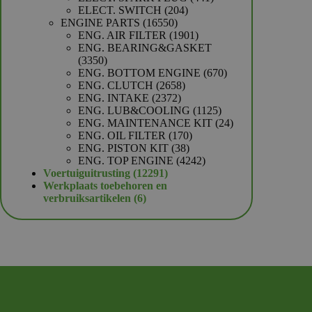
204
producten
ELECT. SWITCH
204
16550
producten
ENGINE PARTS
16550
producten
1901
ENG. AIR FILTER
1901
producten
ENG. BEARING&GASKET
3350
3350
producten
670
ENG. BOTTOM ENGINE
670
2658
producten
ENG. CLUTCH
2658
2372
producten
ENG. INTAKE
2372
producten
1125
ENG. LUB&COOLING
1125
producten
24
ENG. MAINTENANCE KIT
24
170
producten
ENG. OIL FILTER
170
38
producten
ENG. PISTON KIT
38
producten
4242
ENG. TOP ENGINE
4242
12291
producten
Voertuiguitrusting
12291
producten
Werkplaats toebehoren en
6
verbruiksartikelen
6
producten