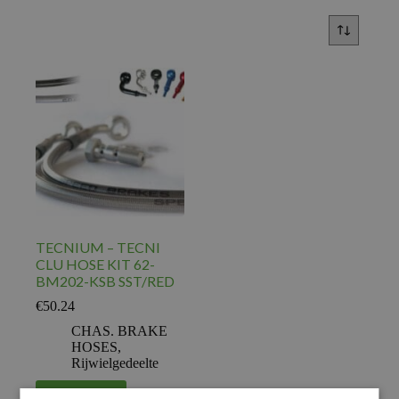
TECNIUM – TECNI
CLU HOSE KIT 62-
BM202-KSB SST/RED
€
50.24
CHAS. BRAKE
HOSES
,
Rijwielgedeelte
Voeg toe