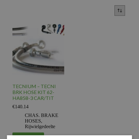
TECNIUM – TECNI
BRK HOSE KIT 62-
HA858-3 CAR/TIT
€
140.14
CHAS. BRAKE
HOSES
,
Rijwielgedeelte
Voeg toe