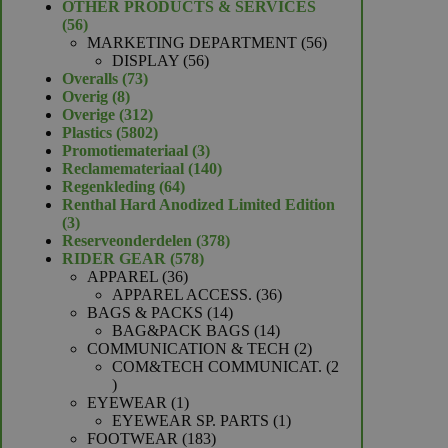
product
OTHER PRODUCTS & SERVICES
56
56
producten
56
MARKETING DEPARTMENT
56
56
producten
DISPLAY
56
73
producten
Overalls
73
8
producten
Overig
8
producten
312
Overige
312
producten
5802
Plastics
5802
producten
3
Promotiemateriaal
3
producten
140
Reclamemateriaal
140
64
producten
Regenkleding
64
producten
Renthal Hard Anodized Limited Edition
3
3
producten
378
Reserveonderdelen
378
578
producten
RIDER GEAR
578
36
producten
APPAREL
36
producten
36
APPAREL ACCESS.
36
14
producten
BAGS & PACKS
14
producten
14
BAG&PACK BAGS
14
producten
2
COMMUNICATION & TECH
2
producten
COM&TECH COMMUNICAT.
2
2
producten
1
EYEWEAR
1
product
1
EYEWEAR SP. PARTS
1
183
product
FOOTWEAR
183