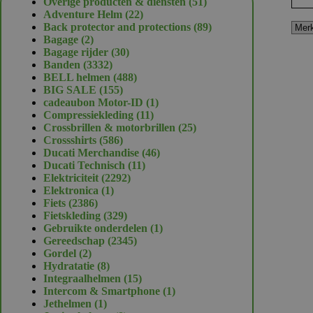
51
Overige producten & diensten
51
22
producten
Adventure Helm
22
producten
89
Back protector and protections
89
2
producten
Bagage
2
producten
30
Bagage rijder
30
3332
producten
Banden
3332
producten
488
BELL helmen
488
155
producten
BIG SALE
155
producten
1
cadeaubon Motor-ID
1
11
product
Compressiekleding
11
producten
25
Crossbrillen & motorbrillen
25
586
producten
Crossshirts
586
producten
46
Ducati Merchandise
46
11
producten
Ducati Technisch
11
2292
producten
Elektriciteit
2292
1
producten
Elektronica
1
2386
product
Fiets
2386
producten
329
Fietskleding
329
producten
1
Gebruikte onderdelen
1
2345
product
Gereedschap
2345
2
producten
Gordel
2
producten
8
Hydratatie
8
producten
15
Integraalhelmen
15
producten
1
Intercom & Smartphone
1
1
product
Jethelmen
1