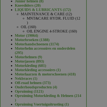
product
8
Junior helmen
8
20
producten
Kneesliders
20
producten
172
LIQUIDS & LUBRICANTS
172
producten
12
MAINTENANCE & CARE
12
producten
MNT&CARE HYDR. FLUID
12
12
producten
160
OIL
160
producten
160
OIL ENGINE 4-STROKE
160
19064
producten
Motor
19064
producten
1388
Motorbroeken
1388
producten
1174
Motorhandschoenen
1174
producten
Motorhelm accessoires en onderdelen
295
295
producten
9
Motorhelmen
9
producten
893
Motorjassen
893
producten
681
Motorkleding
681
producten
1
Motorkleding accessoires
1
product
418
Motorlaarzen & motorschoenen
418
1
producten
Nekbraces
1
product
373
Off-road helmen
373
producten
4
Onderhoudsproducten
4
1121
producten
Opruiming
1121
producten
Opruiming Motorkleding & Helmen
214
214
producten
1
Opruiming Voertuiguitrusting
1