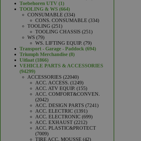
1
producten
Toebehoren UTV
1
product
664
TOOLING & WS
664
producten
334
CONSUMABLE
334
producten
334
CONS. CONSUMABLE
334
251
producten
TOOLING
251
producten
251
TOOLING CHASSIS
251
79
producten
WS
79
producten
79
WS. LIFTING EQUIP.
79
producten
694
Transport - Garage - Paddock
694
8
producten
Triumph Merchandise
8
1866
producten
Uitlaat
1866
producten
VEHICLE PARTS & ACCESSORIES
94299
94299
producten
22040
ACCESSORIES
22040
producten
1249
ACC. ACCESS.
1249
producten
155
ACC. ATV EQUIP.
155
producten
ACC. COMFORT&CONVEN.
2042
2042
producten
7241
ACC. DESIGN PARTS
7241
1391
producten
ACC. ELECTRIC
1391
producten
699
ACC. ELECTRONIC
699
2212
producten
ACC. EXHAUST
2212
producten
ACC. PLASTIC&PROTECT
7009
7009
producten
42
TIRE ACC. MOUSSE
42