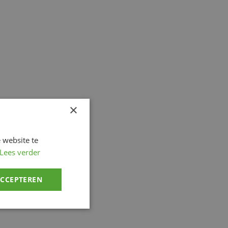
×
 website te
Lees verder
ACCEPTEREN