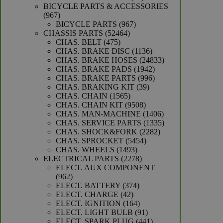
producten
BICYCLE PARTS & ACCESSORIES
967
967
producten
967
BICYCLE PARTS
967
52464
producten
CHASSIS PARTS
52464
475
producten
CHAS. BELT
475
producten
1136
CHAS. BRAKE DISC
1136
producten
24833
CHAS. BRAKE HOSES
24833
1942
producten
CHAS. BRAKE PADS
1942
producten
996
CHAS. BRAKE PARTS
996
39
producten
CHAS. BRAKING KIT
39
1565
producten
CHAS. CHAIN
1565
producten
9508
CHAS. CHAIN KIT
9508
producten
1406
CHAS. MAN-MACHINE
1406
producten
1335
CHAS. SERVICE PARTS
1335
2282
producten
CHAS. SHOCK&FORK
2282
5454
producten
CHAS. SPROCKET
5454
1493
producten
CHAS. WHEELS
1493
producten
2278
ELECTRICAL PARTS
2278
producten
ELECT. AUX COMPONENT
962
962
producten
374
ELECT. BATTERY
374
42
producten
ELECT. CHARGE
42
producten
164
ELECT. IGNITION
164
producten
91
ELECT. LIGHT BULB
91
producten
441
ELECT. SPARK PLUG
441