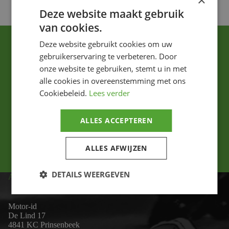
×
Deze website maakt gebruik
van cookies.
Deze website gebruikt cookies om uw
gebruikerservaring te verbeteren. Door
onze website te gebruiken, stemt u in met
alle cookies in overeenstemming met ons
Cookiebeleid.
Lees verder
Ik ga akkoord met het privacybeleid.
ALLES ACCEPTEREN
Versturen
ALLES AFWIJZEN
DETAILS WEERGEVEN
ADRES
Motor-id
De Lind 17
4841 KC Prinsenbeek