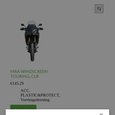
MRA WINDSCREEN
TOURING, CLR
€
145.29
ACC.
PLASTIC&PROTECT
,
Voertuiguitrusting
Voeg toe