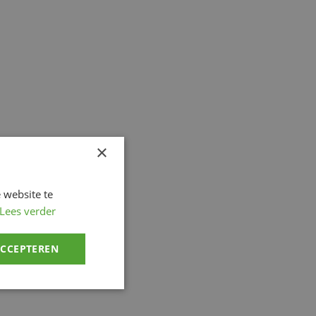
×
 website te
Lees verder
ACCEPTEREN