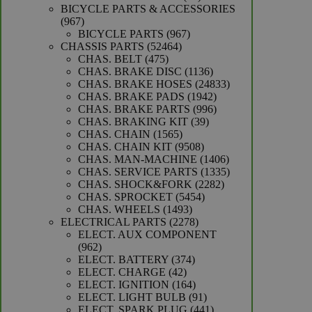
producten
BICYCLE PARTS & ACCESSORIES
967
967
producten
967
BICYCLE PARTS
967
52464
producten
CHASSIS PARTS
52464
475
producten
CHAS. BELT
475
producten
1136
CHAS. BRAKE DISC
1136
producten
24833
CHAS. BRAKE HOSES
24833
1942
producten
CHAS. BRAKE PADS
1942
producten
996
CHAS. BRAKE PARTS
996
39
producten
CHAS. BRAKING KIT
39
1565
producten
CHAS. CHAIN
1565
producten
9508
CHAS. CHAIN KIT
9508
producten
1406
CHAS. MAN-MACHINE
1406
producten
1335
CHAS. SERVICE PARTS
1335
2282
producten
CHAS. SHOCK&FORK
2282
5454
producten
CHAS. SPROCKET
5454
1493
producten
CHAS. WHEELS
1493
producten
2278
ELECTRICAL PARTS
2278
producten
ELECT. AUX COMPONENT
962
962
producten
374
ELECT. BATTERY
374
42
producten
ELECT. CHARGE
42
producten
164
ELECT. IGNITION
164
producten
91
ELECT. LIGHT BULB
91
producten
441
ELECT. SPARK PLUG
441