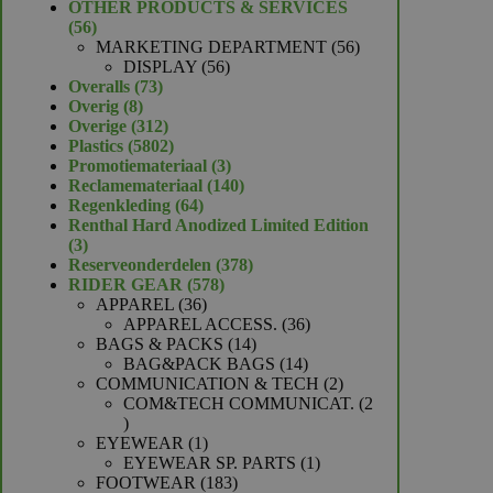
product
OTHER PRODUCTS & SERVICES
56
56
producten
56
MARKETING DEPARTMENT
56
56
producten
DISPLAY
56
73
producten
Overalls
73
8
producten
Overig
8
producten
312
Overige
312
producten
5802
Plastics
5802
producten
3
Promotiemateriaal
3
producten
140
Reclamemateriaal
140
64
producten
Regenkleding
64
producten
Renthal Hard Anodized Limited Edition
3
3
producten
378
Reserveonderdelen
378
578
producten
RIDER GEAR
578
36
producten
APPAREL
36
producten
36
APPAREL ACCESS.
36
14
producten
BAGS & PACKS
14
producten
14
BAG&PACK BAGS
14
producten
2
COMMUNICATION & TECH
2
producten
COM&TECH COMMUNICAT.
2
2
producten
1
EYEWEAR
1
product
1
EYEWEAR SP. PARTS
1
183
product
FOOTWEAR
183