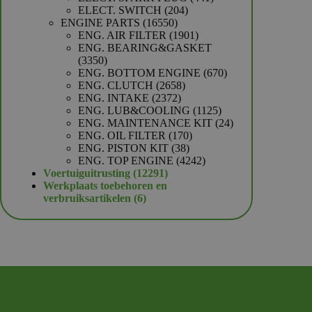
204
producten
ELECT. SWITCH
204
16550
producten
ENGINE PARTS
16550
producten
1901
ENG. AIR FILTER
1901
producten
ENG. BEARING&GASKET
3350
3350
producten
670
ENG. BOTTOM ENGINE
670
2658
producten
ENG. CLUTCH
2658
2372
producten
ENG. INTAKE
2372
producten
1125
ENG. LUB&COOLING
1125
producten
24
ENG. MAINTENANCE KIT
24
170
producten
ENG. OIL FILTER
170
38
producten
ENG. PISTON KIT
38
producten
4242
ENG. TOP ENGINE
4242
12291
producten
Voertuiguitrusting
12291
producten
Werkplaats toebehoren en
6
verbruiksartikelen
6
producten