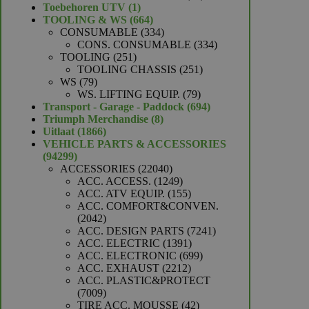
1
producten
Toebehoren UTV
1
product
664
TOOLING & WS
664
producten
334
CONSUMABLE
334
producten
334
CONS. CONSUMABLE
334
251
producten
TOOLING
251
producten
251
TOOLING CHASSIS
251
79
producten
WS
79
producten
79
WS. LIFTING EQUIP.
79
producten
694
Transport - Garage - Paddock
694
8
producten
Triumph Merchandise
8
1866
producten
Uitlaat
1866
producten
VEHICLE PARTS & ACCESSORIES
94299
94299
producten
22040
ACCESSORIES
22040
producten
1249
ACC. ACCESS.
1249
producten
155
ACC. ATV EQUIP.
155
producten
ACC. COMFORT&CONVEN.
2042
2042
producten
7241
ACC. DESIGN PARTS
7241
1391
producten
ACC. ELECTRIC
1391
producten
699
ACC. ELECTRONIC
699
2212
producten
ACC. EXHAUST
2212
producten
ACC. PLASTIC&PROTECT
7009
7009
producten
42
TIRE ACC. MOUSSE
42