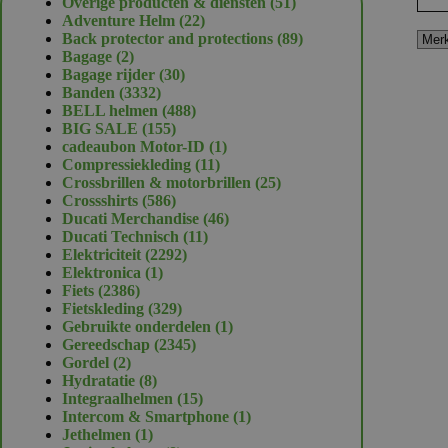
51
Overige producten & diensten
51
22
producten
Adventure Helm
22
producten
89
Back protector and protections
89
2
producten
Bagage
2
producten
30
Bagage rijder
30
3332
producten
Banden
3332
producten
488
BELL helmen
488
155
producten
BIG SALE
155
producten
1
cadeaubon Motor-ID
1
11
product
Compressiekleding
11
producten
25
Crossbrillen & motorbrillen
25
586
producten
Crossshirts
586
producten
46
Ducati Merchandise
46
11
producten
Ducati Technisch
11
2292
producten
Elektriciteit
2292
1
producten
Elektronica
1
2386
product
Fiets
2386
producten
329
Fietskleding
329
producten
1
Gebruikte onderdelen
1
2345
product
Gereedschap
2345
2
producten
Gordel
2
producten
8
Hydratatie
8
producten
15
Integraalhelmen
15
producten
1
Intercom & Smartphone
1
1
product
Jethelmen
1