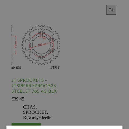
JT SPROCKETS –
JTSPR RR SPROC 525
STEEL ST 765, 43, BLK
€
39.45
CHAS.
SPROCKET
,
Rijwielgedeelte
Voeg toe