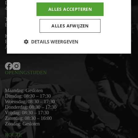
De Lind 17
4841 KC Prinsenbeek
ALLES ACCEPTEREN
Telefoon:
+31 (0)76 - 54 11 888
Email:
wim@motor-id.nl
ALLES AFWIJZEN
K.v.K: 80530338
DETAILS WEERGEVEN
B.T.W-nummer: NL861703947B01
Algemene voorwaarden
OPENINGSTIJDEN
Maandag: Gesloten
Dinsdag: 08:30 – 17:30
Woensdag: 08:30 – 17:30
Donderdag: 08:30 – 17:30
Vrijdag: 08:30 – 17:30
Zaterdag: 08:30 – 16:00
Zondag: Gesloten
ROUTE